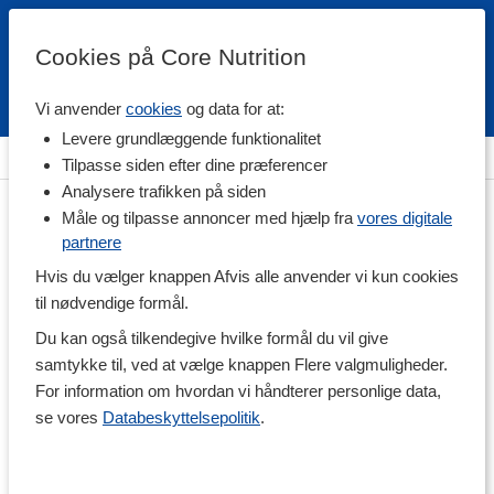
Cookies på Core Nutrition
Vi anvender
cookies
og data for at:
Fri fragt over 500 kr
4.7 / 5
Levere grundlæggende funktionalitet
Hjem
>
Træningstilskud
>
Før Træning
>
Kreatin
Tilpasse siden efter dine præferencer
Analysere trafikken på siden
Måle og tilpasse annoncer med hjælp fra
vores digitale
partnere
Hvis du vælger knappen Afvis alle anvender vi kun cookies
til nødvendige formål.
Du kan også tilkendegive hvilke formål du vil give
samtykke til, ved at vælge knappen Flere valgmuligheder.
For information om hvordan vi håndterer personlige data,
se vores
Databeskyttelsepolitik
.