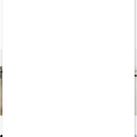
Køb 3 - spar 10%
Andre har køb
245 kr
229 kr
169 k
Core Creatine Pro
Core Kre-Alkalyn
Creatine Powder
330 g
120 kapsler
300 g
Lær mere
Stor guide: Kreatin
Læs artikel