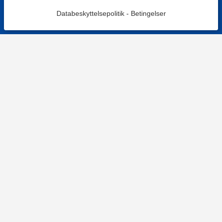
Databeskyttelsepolitik
-
Betingelser
KONTAKT OS
Kontaktformular
TELEFON
+4578730595
Hverdage: 9-12
E-MAIL