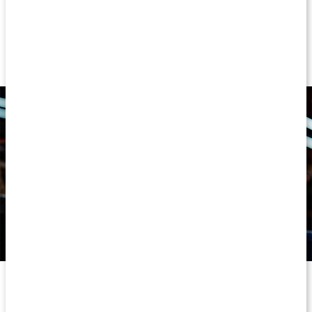
kvalitet som altid, men med en smagsoplevelse, der gør hver
dosis til noget at se frem til. Et nemt, effektivt og virkelig lækkert
tilskud til din daglige rutine! Og selvfølgelig findes den neutrale
variant stadig – til dig, der foretrækker at blande selv.
Byg muskler med hjælp fra kreatin