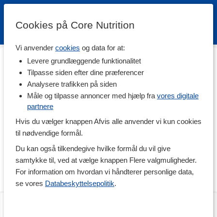
Cookies på Core Nutrition
Vi anvender
cookies
og data for at:
Hjem
>
Kropspleje & Hygiejne
>
Tandpleje
Levere grundlæggende funktionalitet
Tandpleje
Tilpasse siden efter dine præferencer
Analysere trafikken på siden
Tandpleje og mundsundhed er en vigtig del af vores generelle
sundhed og hygiejne. Det er vigtigt at passe på sine tænder, hvis
Måle og tilpasse annoncer med hjælp fra
vores digitale
man gerne vil bevare et sundt og smukt smil hele livet. Det
partnere
inkluderer selvfølgelig tandbørstning, men også sundt tandkød,
Hvis du vælger knappen Afvis alle anvender vi kun cookies
god ånde, ingen huller, tandsten og misfarvninger. I vores udvalg
finder du både mundskyl, tungeskraber og et væld af tandpasta
til nødvendige formål.
med forskellige egenskaber. Prøv eksempelvis en tandpasta med
Du kan også tilkendegive hvilke formål du vil give
aloe vera eller kul!
samtykke til, ved at vælge knappen Flere valgmuligheder.
I denne kategori finder du produkter fra mærker som Dr Organic,
For information om hvordan vi håndterer personlige data,
Lavera og Urtekram Nordic Beauty.
se vores
Databeskyttelsepolitik
.
Tandpasta
Tandpasta Kul
100 ml
100 ml