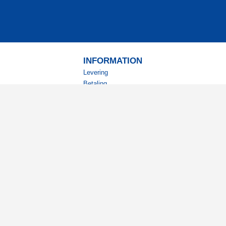
INFORMATION
Levering
Betaling
Returnering
Betingelser
Kundeklub
Studierabat
nyhedsbrev?
ode tilbud og spændende
.