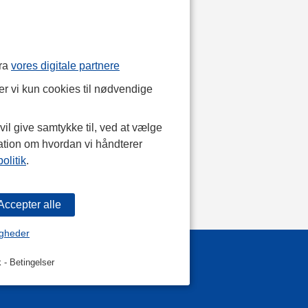
fra
vores digitale partnere
r vi kun cookies til nødvendige
il give samtykke til, ved at vælge
ation om hvordan vi håndterer
olitik
.
igheder
k
-
Betingelser