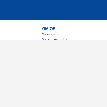
OM OS
Vores vision
Vores varemærker
Vores historie
Tilgængelighed
Ambassadører
Bliv affiliate