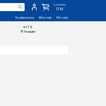
0
produkter
0 kr
Kundeservice
Mine køb
Min side
4.7 / 5