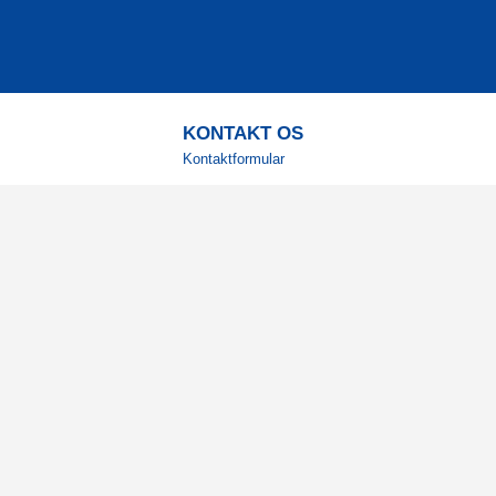
KONTAKT OS
Kontaktformular
TELEFON
+4578730595
Hverdage: 9-12
E-MAIL
info@corenutrition.dk
MIN SIDE
Log ind
Vil du modtage vores 
Registrér din e-mail for at få g
inspiration direkte i din indbakke