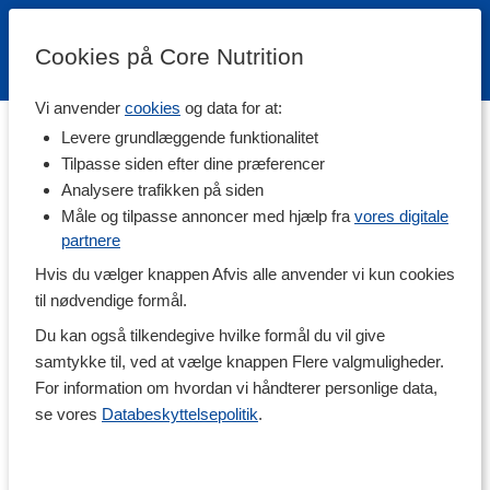
Cookies på Core Nutrition
Vi anvender
cookies
og data for at:
Teamplayers får mere
Levere grundlæggende funktionalitet
Du er kun et skridt fra at være med i Danmarks stærkeste team,
Tilpasse siden efter dine præferencer
Team Core! Som medlem i vores kundeklub, kan du indsamle
Analysere trafikken på siden
point og tage del i masser af fordele. Hvilken teamplayer er du?
Måle og tilpasse annoncer med hjælp fra
vores digitale
partnere
Sådan fungerer det
Hvis du vælger knappen Afvis alle anvender vi kun cookies
til nødvendige formål.
1 kr = 1 point
*
Ekstra point når du køber fra vores egne varemærker
Du kan også tilkendegive hvilke formål du vil give
Udfør opgaver = saml ekstra point
samtykke til, ved at vælge knappen Flere valgmuligheder.
500 bonuspoint = Bonuskupon
For information om hvordan vi håndterer personlige data,
se vores
Databeskyttelsepolitik
.
Bonusniveauer
Bronze
0
-
2 499 point
Sølv
2 500
-
9 999 point