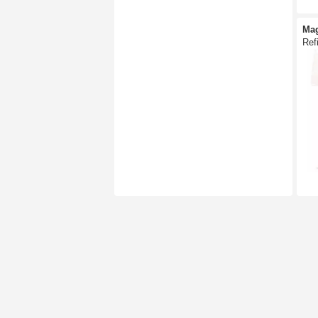
Ma
Refi