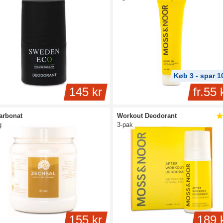
Køb 3 - spar 
145 kr
fr.
55 
arbonat
Workout Deodorant
g
3-pak
155 kr
189 