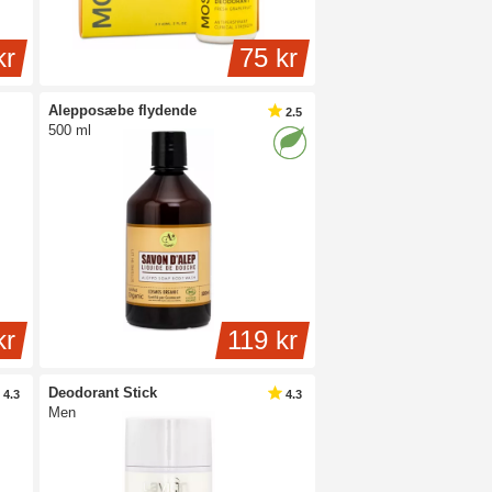
kr
75 kr
Alepposæbe flydende
2.5
500 ml
kr
119 kr
Deodorant Stick
4.3
4.3
Men