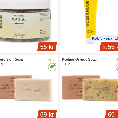
Køb 3 - spar 
55 kr
fr.
55 
ure Skin Soap
Peeling Orange Soap
1
 g
100 g
69 kr
69 