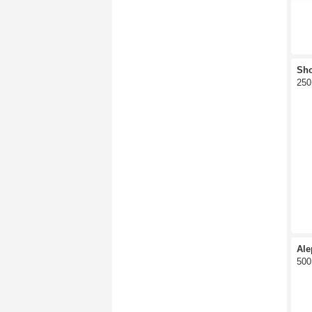
Sho
250
Ale
500