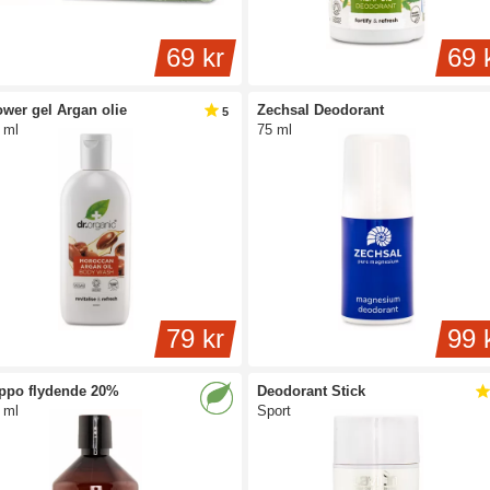
69 kr
69 
wer gel Argan olie
Zechsal Deodorant
5
 ml
75 ml
79 kr
99 
ppo flydende 20%
Deodorant Stick
 ml
Sport