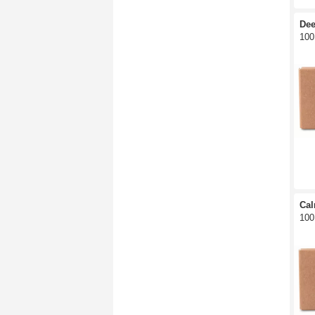
Dee
100
Cal
100