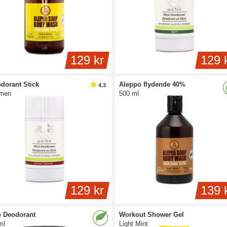
129 kr
129 
dorant Stick
Aleppo flydende 40%
4.3
men
500 ml
129 kr
139 
 Deodorant
Workout Shower Gel
ml
Light Mint