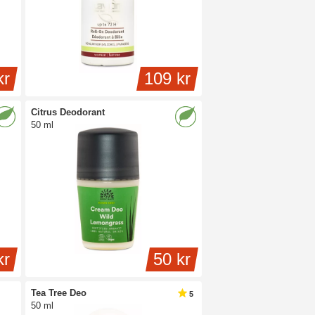
kr
109 kr
Citrus Deodorant
50 ml
kr
50 kr
Tea Tree Deo
5
50 ml