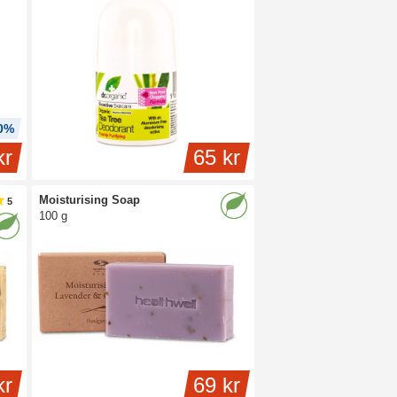
10%
kr
65 kr
Moisturising Soap
5
100 g
kr
69 kr