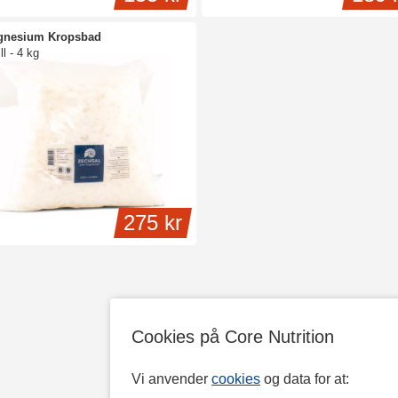
gnesium Kropsbad
ll - 4 kg
275 kr
Cookies på Core Nutrition
Vi anvender
cookies
og data for at: