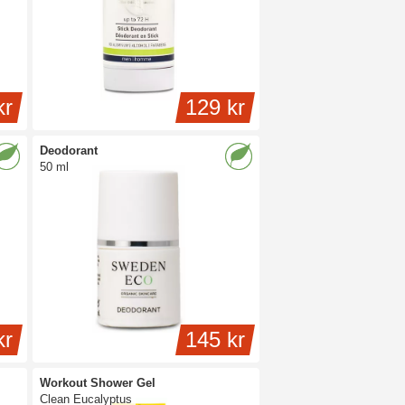
kr
129 kr
Deodorant
50 ml
kr
145 kr
Workout Shower Gel
Clean Eucalyptus