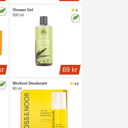
Shower Gel
5
500 ml
kr
69 kr
Workout Deodorant
4.5
60 ml