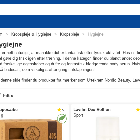
em
>
Kropspleje & Hygiejne
>
Kropspleje
>
Hygiejne
ygiejne
 er helt naturligt, at man ikke dufter fantastisk efter fysisk aktivitet. Hos o
l gøre dig frisk igen efter træning. I denne kategori finder du blandt andet d
 forskellige egenskaber og dufte og fantastisk blødgørende body scrub. Hvis du
å badesalt, som virkelig sætter gang i afslapningen!
denne side finder du produkter fra mærker som Urtekram Nordic Beauty, Lave
Filtre
epposæbe
Lavilin Deo Roll on
5
 g
Sport