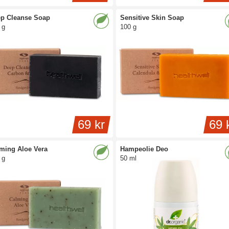
p Cleanse Soap
Sensitive Skin Soap
 g
100 g
69 kr
69 
ming Aloe Vera
Hampeolie Deo
 g
50 ml