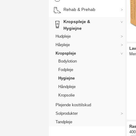
Rehab & Prehab
Kropspleje &
Hygiejne
Hudpleje
Hårpleje
Lav
Kropspleje
Me
Bodylotion
Fodpleje
Hygiejne
Håndpleje
Kropsolie
Plejende kosttilskud
Solprodukter
Tandpleje
Ras
400