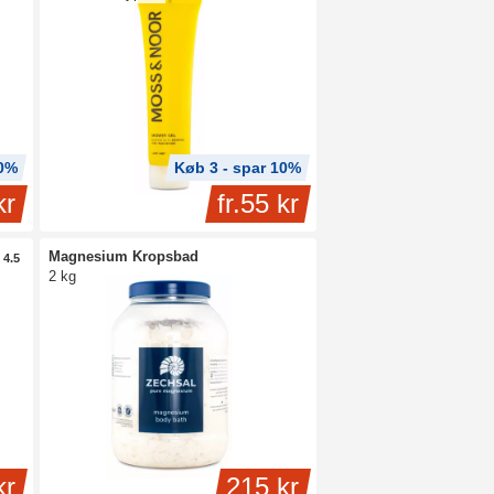
10%
Køb 3 - spar 10%
kr
fr.
55 kr
Magnesium Kropsbad
4.5
2 kg
kr
215 kr