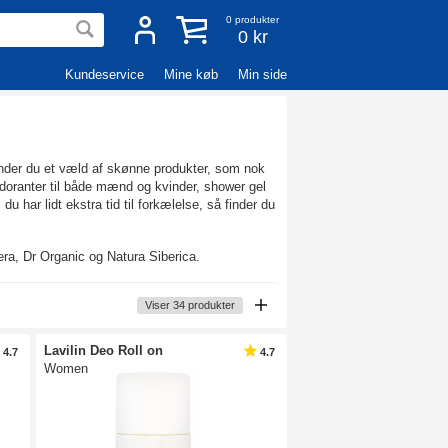
0
produkter
0 kr
Kundeservice
Mine køb
Min side
s finder du et væld af skønne produkter, som nok
eodoranter til både mænd og kvinder, shower gel
 har lidt ekstra tid til forkælelse, så finder du
ra, Dr Organic og Natura Siberica.
Viser
34
produkter
Lavilin Deo Roll on
4.7
4.7
Women