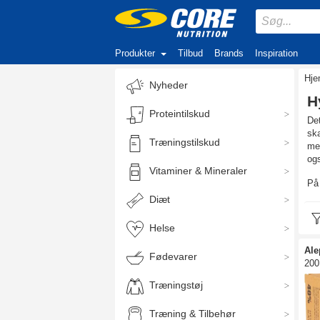
Produkter
Tilbud
Brands
Inspiration
Hj
Nyheder
H
Proteintilskud
Det
ska
Træningstilskud
med
ogs
Vitaminer & Mineraler
På 
Diæt
Helse
Al
Fødevarer
200
Træningstøj
Træning & Tilbehør