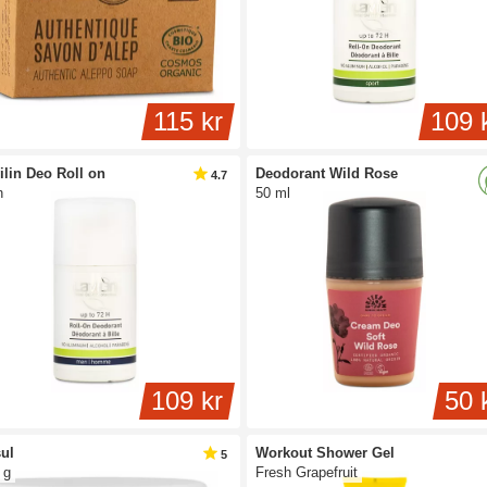
115 kr
109 
ilin Deo Roll on
Deodorant Wild Rose
4.7
n
50 ml
109 kr
50 
ul
Workout Shower Gel
5
 g
Fresh Grapefruit