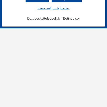
Flere valgmuligheder
Databeskyttelsepolitik
-
Betingelser
KONTAKT OS
Kontaktformular
TELEFON
+4578730595