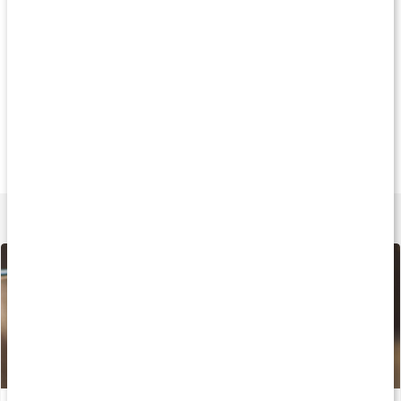
Produkttips
Andre har købt
Andre har købt
Andre har køb
69 kr
69 kr
69 k
Deep Cleanse Soap
Calming Aloe Vera
Moisturising Soa
100 g
100 g
100 g
Lær mere