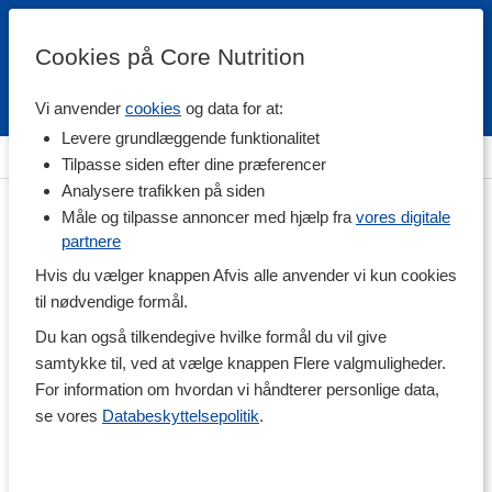
Cookies på Core Nutrition
Vi anvender
cookies
og data for at:
Fri fragt over 500 kr
4.7 / 5
Levere grundlæggende funktionalitet
Hjem
>
Kropspleje & Hygiejne
>
Kropspleje
>
Hygiejne
Tilpasse siden efter dine præferencer
Analysere trafikken på siden
Måle og tilpasse annoncer med hjælp fra
vores digitale
partnere
Hvis du vælger knappen Afvis alle anvender vi kun cookies
til nødvendige formål.
Du kan også tilkendegive hvilke formål du vil give
samtykke til, ved at vælge knappen Flere valgmuligheder.
For information om hvordan vi håndterer personlige data,
se vores
Databeskyttelsepolitik
.