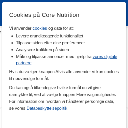
Cookies på Core Nutrition
Vi anvender
cookies
og data for at:
m
>
Fødevarer
>
Til Spisekammeret
>
Nødde- & chokoladesmør
Levere grundlæggende funktionalitet
Nødde- & chokoladesmør
Tilpasse siden efter dine præferencer
Analysere trafikken på siden
Gør din mad eller dit bagværk til noget særligt med lækkert
nødde- eller chokoladesmør. Vores sortiment er fyldt med lækre
Måle og tilpasse annoncer med hjælp fra
vores digitale
alternative til den klassiske chokoladesmør, så du kan vælge en
partnere
proteinrig variant uden tilsat sukker. Vi har også et væld af
Hvis du vælger knappen Afvis alle anvender vi kun cookies
vidunderlige nøddesmør, som både er nærende og smager vildt
godt. Prøv vores varianter lavet af jordnødder, hasselnødder,
til nødvendige formål.
mandler, cashews eller kokos.
Du kan også tilkendegive hvilke formål du vil give
På denne side finder du produkter fra mærker som Svenskt
samtykke til, ved at vælge knappen Flere valgmuligheder.
Kosttillskott, Urtekram, Upgrit og Bodylab.
For information om hvordan vi håndterer personlige data,
se vores
Databeskyttelsepolitik
.
Peanut Butter
Peanut Butter Powder
1 kg
Chocolate