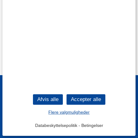
Flere valgmuligheder
Databeskyttelsepolitik
-
Betingelser
Filtre
Mest populære