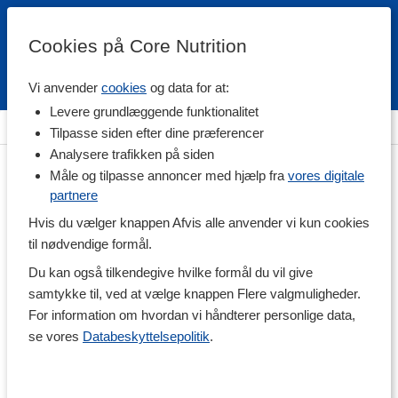
Cookies på Core Nutrition
Vi anvender
cookies
og data for at:
Fri fragt over 500 kr
4.7 / 5
Levere grundlæggende funktionalitet
Hjem
>
Helse
>
Svampe
Tilpasse siden efter dine præferencer
Analysere trafikken på siden
Måle og tilpasse annoncer med hjælp fra
vores digitale
partnere
Hvis du vælger knappen Afvis alle anvender vi kun cookies
til nødvendige formål.
Du kan også tilkendegive hvilke formål du vil give
samtykke til, ved at vælge knappen Flere valgmuligheder.
For information om hvordan vi håndterer personlige data,
se vores
Databeskyttelsepolitik
.