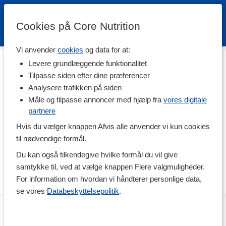
Cookies på Core Nutrition
Vi anvender
cookies
og data for at:
Hjem
>
Træningstøj
>
Tights
Levere grundlæggende funktionalitet
Træningstights
Tilpasse siden efter dine præferencer
Analysere trafikken på siden
Træningstights er en uvurderlig del af træningsgarderoben, og
det er med god grund! De er behagelige, fleksible og giver et flot
Måle og tilpasse annoncer med hjælp fra
vores digitale
look. I vores udvalg finder du et væld af varianter og modeller, så
partnere
der er træningstights til alle behov. Prøv for eksempel et par
Hvis du vælger knappen Afvis alle anvender vi kun cookies
ribbede og sømløse tights, et par figursyede træningstights med
cargo design, eller prøv et par lækre tights med høj talje i pink!
til nødvendige formål.
Du kan også tilkendegive hvilke formål du vil give
På denne side finder du produkter fra mærker som ICANIWILL,
Better Bodies, Björn Borg, Gavelo og Vackraliv Yoga.
samtykke til, ved at vælge knappen Flere valgmuligheder.
For information om hvordan vi håndterer personlige data,
PopulÆre trÆningstights
Læs mere
se vores
Databeskyttelsepolitik
.
I dag er det mere reglen end undtagelsen for de fleste at have
Seamless Tights
Seamless Tights
træningstights på under træningen. Tightsene begyndte at
overtage markedet fra almindelige træningsbukser for nogle år
siden, og derefter er de blevet mere og mere moderigtige og et