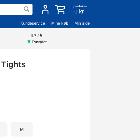
0
produkter
0 kr
Kundeservice
Mine køb
Min side
4.7 / 5
 Tights
M