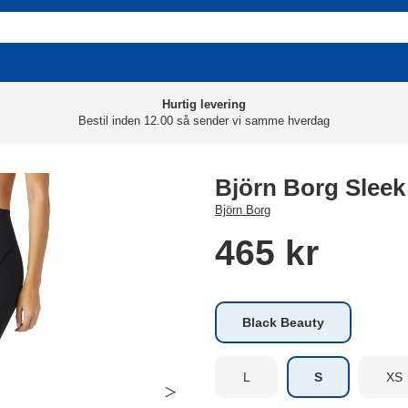
Hurtig levering
Bestil inden 12.00 så sender vi samme hverdag
Björn Borg Sleek
Björn Borg
465 kr
Black Beauty
L
S
XS