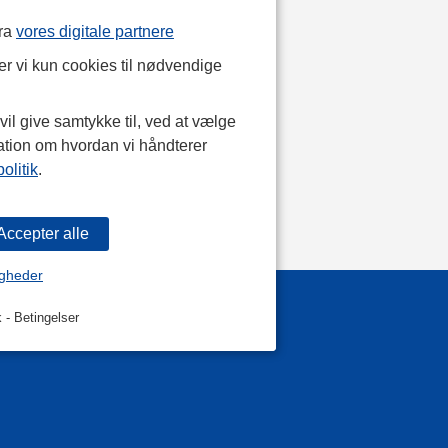
fra
vores digitale partnere
r vi kun cookies til nødvendige
il give samtykke til, ved at vælge
ation om hvordan vi håndterer
olitik
.
igheder
k
-
Betingelser