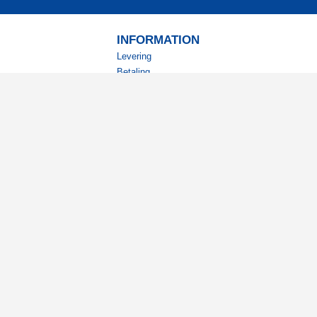
INFORMATION
Levering
Betaling
Returnering
Betingelser
Kundeklub
Studierabat
nyhedsbrev?
ode tilbud og spændende
.