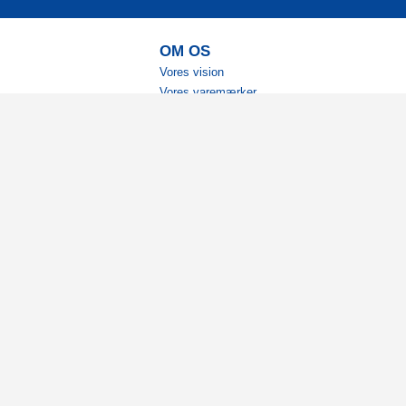
OM OS
Vores vision
Vores varemærker
Vores historie
Tilgængelighed
Ambassadører
Bliv affiliate