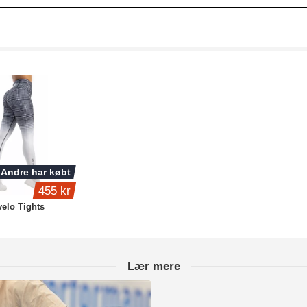
Andre har købt
455 kr
elo Tights
Lær mere