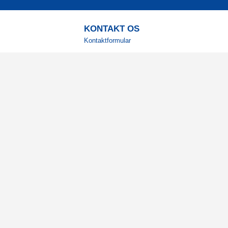
KONTAKT OS
Kontaktformular
TELEFON
+4578730595
Hverdage: 9-12
E-MAIL
info@corenutrition.dk
MIN SIDE
Log ind
Vil du modtage vores 
Registrér din e-mail for at få g
inspiration direkte i din indbakke
Ja tak!