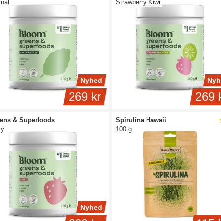
inal
Strawberry Kiwi
Nyhed
Nyh
269 kr
269 
ens & Superfoods
Spirulina Hawaii
ry
100 g
Nyhed