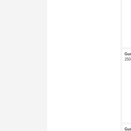
Gu
250
Gu