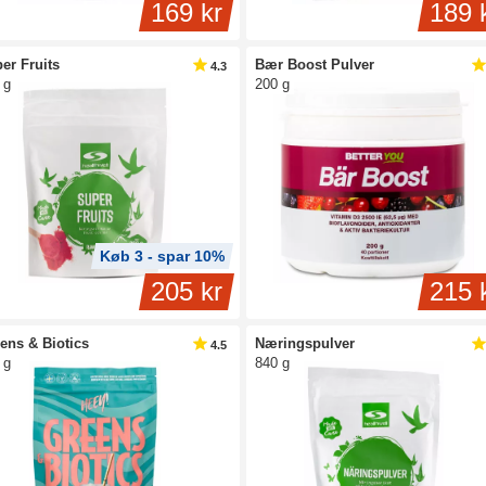
169 kr
189 
er Fruits
Bær Boost Pulver
4.3
 g
200 g
Køb 3 - spar 10%
205 kr
215 
ens & Biotics
Næringspulver
4.5
 g
840 g