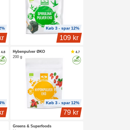
12%
Køb 3 - spar 12%
kr
109 kr
Hybenpulver ØKO
4.8
4.7
200 g
14%
Køb 3 - spar 12%
kr
79 kr
Greens & Superfoods