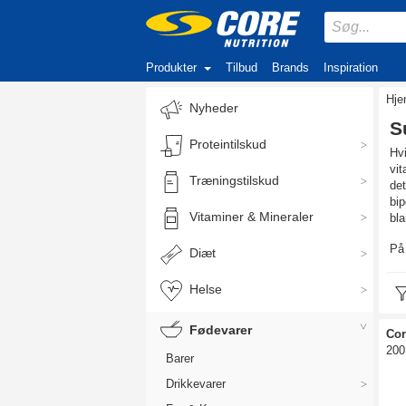
Produkter
Tilbud
Brands
Inspiration
Hj
Nyheder
S
Proteintilskud
Hvi
vit
Træningstilskud
det
bip
Vitaminer & Mineraler
bla
På 
Diæt
Helse
Fødevarer
Cor
200
Barer
Drikkevarer