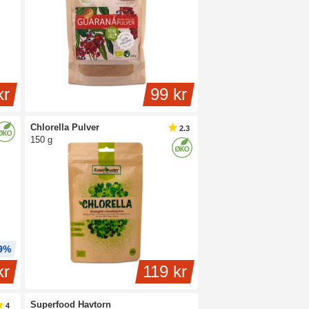
kr
99 kr
Chlorella Pulver
2.3
150 g
 9%
kr
119 kr
Superfood Havtorn
4