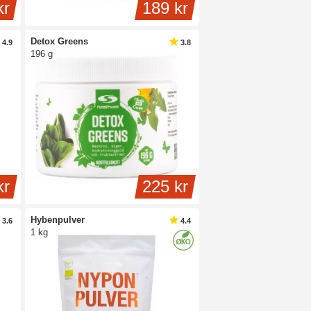
kr
189 kr
Detox Greens
4.9
3.8
196 g
kr
225 kr
Hybenpulver
3.6
4.4
1 kg