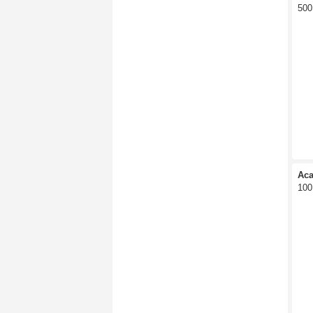
500
Aca
100