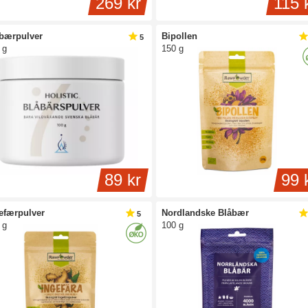
269 kr
115 
bærpulver
Bipollen
5
 g
150 g
89 kr
99 
efærpulver
Nordlandske Blåbær
5
 g
100 g