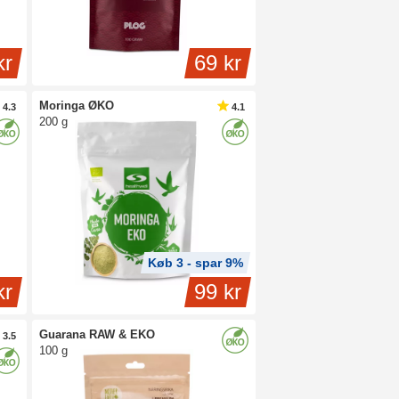
kr
69 kr
Moringa ØKO
4.3
4.1
200 g
Køb 3 - spar 9%
kr
99 kr
Guarana RAW & EKO
3.5
100 g