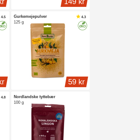
kr
149 kr
Gurkemejepulver
4.5
4.3
125 g
kr
59 kr
Nordlandske tyttebær
4.8
100 g