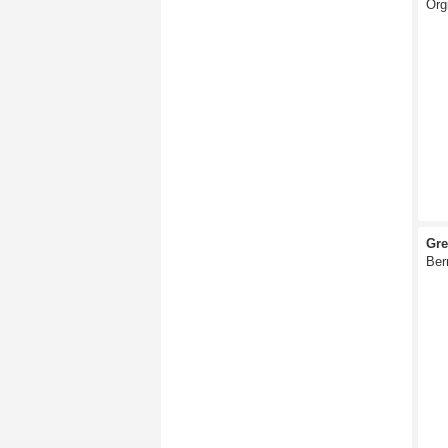
Org
Gre
Ber