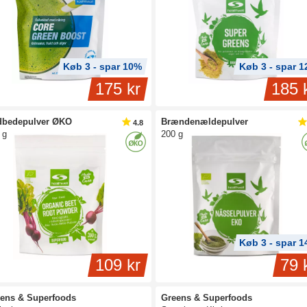
Køb 3 - spar 10%
Køb 3 - spar 
175 kr
185 
dbedepulver ØKO
Brændenældepulver
4.8
 g
200 g
Køb 3 - spar 
109 kr
79 
ens & Superfoods
Greens & Superfoods