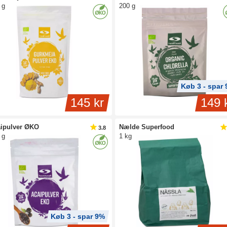
 g
200 g
Køb 3 - spar
145 kr
149 
ipulver ØKO
Nælde Superfood
3.8
 g
1 kg
Køb 3 - spar 9%