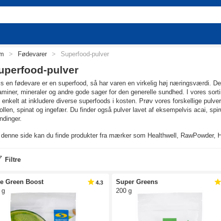
em
>
Fødevarer
>
Superfood-pulver
uperfood-pulver
s en fødevare er en superfood, så har varen en virkelig høj næringsværdi. D
aminer, mineraler og andre gode sager for den generelle sundhed. I vores sort
 enkelt at inkludere diverse superfoods i kosten. Prøv vores forskellige pulv
ollen, spinat og ingefær. Du finder også pulver lavet af eksempelvis acai, spi
ndinger.
denne side kan du finde produkter fra mærker som Healthwell, RawPowder, Hol
Filtre
e Green Boost
Super Greens
4.3
 g
200 g