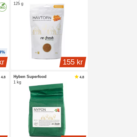
125 g
 9%
kr
155 kr
Hyben Superfood
4.8
4.8
1 kg