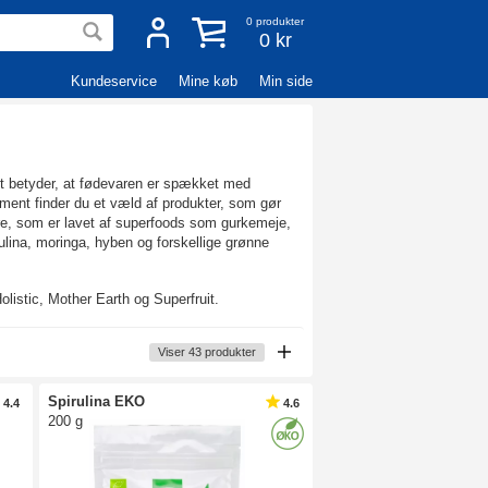
0
produkter
0 kr
Kundeservice
Mine køb
Min side
et betyder, at fødevaren er spækket med
iment finder du et væld af produkter, som gør
ere, som er lavet af superfoods som gurkemeje,
rulina, moringa, hyben og forskellige grønne
istic, Mother Earth og Superfruit.
Viser
43
produkter
Spirulina EKO
4.4
4.6
200 g