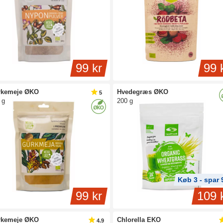
99 kr
99 
rkemeje ØKO
Hvedegræs ØKO
5
 g
200 g
Køb 3 - spar
99 kr
109 
rkemeje ØKO
Chlorella EKO
4.9