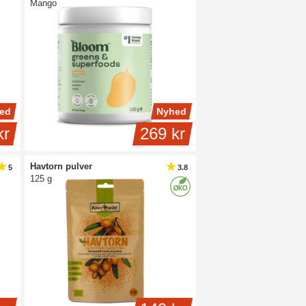
Mango
ed
Nyhed
kr
269 kr
Havtorn pulver
5
3.8
125 g