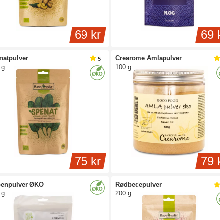
69 kr
69 
natpulver
Crearome Amlapulver
5
 g
100 g
75 kr
79 
benpulver ØKO
Rødbedepulver
 g
200 g