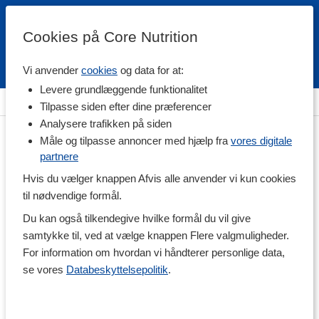
Cookies på Core Nutrition
Vi anvender
cookies
og data for at:
Fri fragt over 500 kr
4.7 / 5
Levere grundlæggende funktionalitet
Hjem
>
Kropspleje & Hygiejne
>
Kropspleje
>
Hygiejne
Tilpasse siden efter dine præferencer
Analysere trafikken på siden
Måle og tilpasse annoncer med hjælp fra
vores digitale
partnere
Hvis du vælger knappen Afvis alle anvender vi kun cookies
til nødvendige formål.
Du kan også tilkendegive hvilke formål du vil give
samtykke til, ved at vælge knappen Flere valgmuligheder.
For information om hvordan vi håndterer personlige data,
se vores
Databeskyttelsepolitik
.