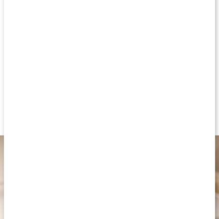
hænderne. De beroligende og fugtgivende ingredienser gør, at
sæben passer til alle hudtyper. Den smukke lilla nuance fra
lavendel gør, at sæben bliver en flot detalje i din indretning. Dens
miljøvenlige emballage i pap uden plastik er et yderligere tegn på
omsorg for planeten.
Fast sæbe
Med æteriske olier
Fugtgivende
Til alle hudtyper
Økologisk indhold