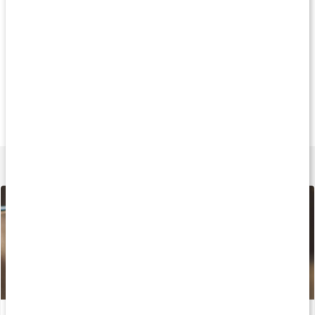
Produkttips
Andre har købt
Andre har købt
Andre har køb
69 kr
69 kr
69 k
Deep Cleanse Soap
Calming Aloe Vera
Sensitive Skin So
100 g
100 g
100 g
Lær mere