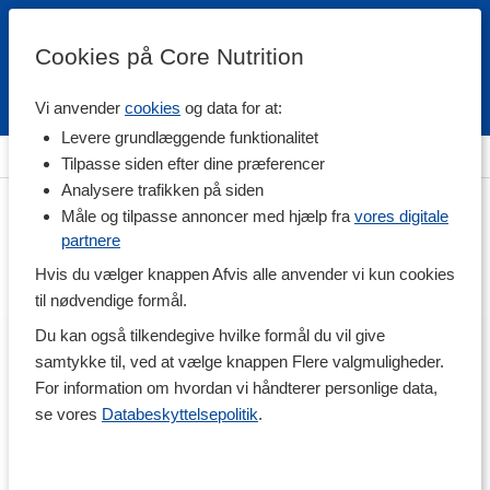
Cookies på Core Nutrition
Vi anvender
cookies
og data for at:
Fri fragt over 500 kr
4.7 / 5
Levere grundlæggende funktionalitet
Hjem
>
Kropspleje & Hygiejne
>
Kropspleje
>
Hygiejne
Tilpasse siden efter dine præferencer
Analysere trafikken på siden
Måle og tilpasse annoncer med hjælp fra
vores digitale
partnere
Hvis du vælger knappen Afvis alle anvender vi kun cookies
til nødvendige formål.
Du kan også tilkendegive hvilke formål du vil give
samtykke til, ved at vælge knappen Flere valgmuligheder.
For information om hvordan vi håndterer personlige data,
se vores
Databeskyttelsepolitik
.