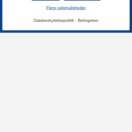
Flere valgmuligheder
Databeskyttelsepolitik
-
Betingelser
KONTAKT OS
Kontaktformular
TELEFON
+4578730595
Hverdage: 9-12