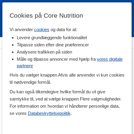
Cookies på Core Nutrition
Vi anvender
cookies
og data for at:
Fri fragt over 500 kr
4.7 / 5
Levere grundlæggende funktionalitet
Hjem
>
Træningstøj
>
Træningstasker
Tilpasse siden efter dine præferencer
Analysere trafikken på siden
Måle og tilpasse annoncer med hjælp fra
vores digitale
partnere
Hvis du vælger knappen Afvis alle anvender vi kun cookies
til nødvendige formål.
Du kan også tilkendegive hvilke formål du vil give
samtykke til, ved at vælge knappen Flere valgmuligheder.
For information om hvordan vi håndterer personlige data,
se vores
Databeskyttelsepolitik
.