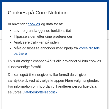
Cookies på Core Nutrition
Vi anvender
cookies
og data for at:
Fri fragt over 500 kr
4.7 / 5
Levere grundlæggende funktionalitet
Hjem
>
Træningstøj
>
Shorts
Tilpasse siden efter dine præferencer
Analysere trafikken på siden
Måle og tilpasse annoncer med hjælp fra
vores digitale
partnere
Hvis du vælger knappen Afvis alle anvender vi kun cookies
til nødvendige formål.
Du kan også tilkendegive hvilke formål du vil give
samtykke til, ved at vælge knappen Flere valgmuligheder.
For information om hvordan vi håndterer personlige data,
se vores
Databeskyttelsepolitik
.