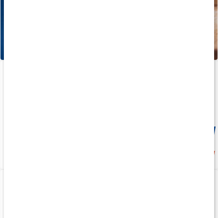
Core Creatine Pro
330 g
Medlemspris
172 kr
245 kr
4.6
Core Whey Protein
Creatine Powder
1 kg
300 g