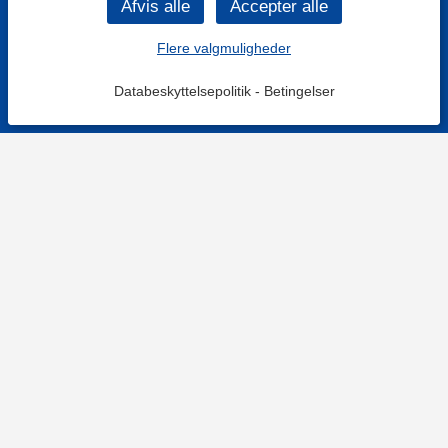
Flere valgmuligheder
Databeskyttelsepolitik
-
Betingelser
KONTAKT OS
Kontaktformular
TELEFON
+4578730595