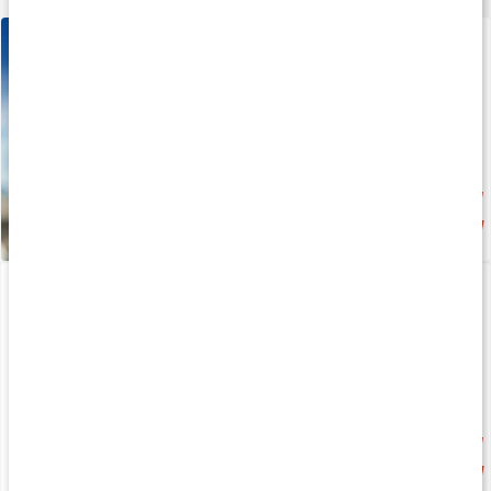
Core Creatine Caps
120 kapsler
Nyhed
159 kr
NOCCO Summer Pack
Vitargo Gel Caffeine
4-pak
45 g
Nyhed
Nyhed
75 kr
34 kr