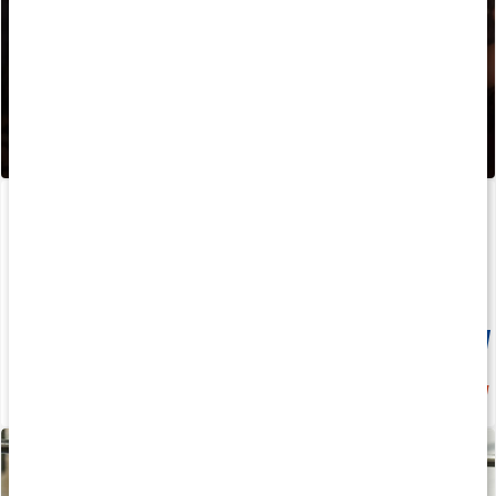
BURN GLT-5
Core ZMA Pro
60 kapsler
180 kapsler
Medlemspris
181 kr
21%
189 kr
259 kr
239 kr
3.4
4.7