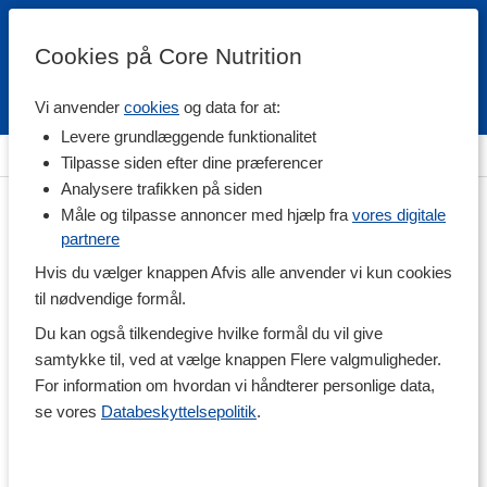
Cookies på Core Nutrition
Vi anvender
cookies
og data for at:
Fri fragt over 500 kr
4.7 / 5
Levere grundlæggende funktionalitet
Hjem
>
Træningstøj
>
Bukser
Tilpasse siden efter dine præferencer
Analysere trafikken på siden
Måle og tilpasse annoncer med hjælp fra
vores digitale
partnere
Hvis du vælger knappen Afvis alle anvender vi kun cookies
til nødvendige formål.
Du kan også tilkendegive hvilke formål du vil give
samtykke til, ved at vælge knappen Flere valgmuligheder.
For information om hvordan vi håndterer personlige data,
se vores
Databeskyttelsepolitik
.