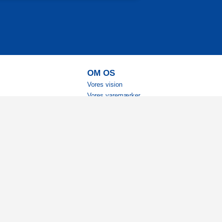
OM OS
Vores vision
Vores varemærker
Vores historie
Tilgængelighed
Ambassadører
Bliv affiliate