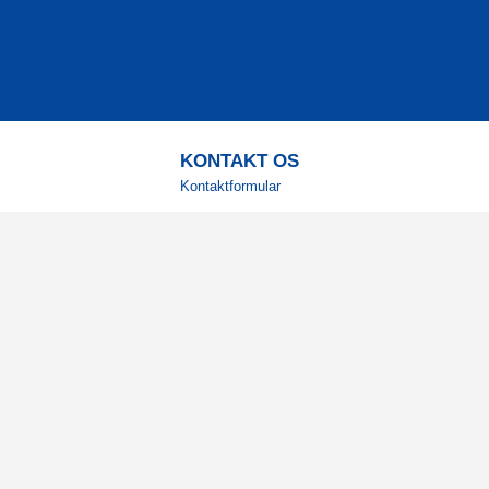
KONTAKT OS
Kontaktformular
TELEFON
+4578730595
Hverdage: 9-12
E-MAIL
info@corenutrition.dk
MIN SIDE
Log ind
Vil du modtage vores 