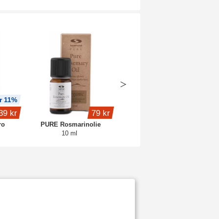
r 11%
39 kr
79 kr
159 kr
ro
PURE Rosmarinolie
Pure Gelatin
10 ml
500 g