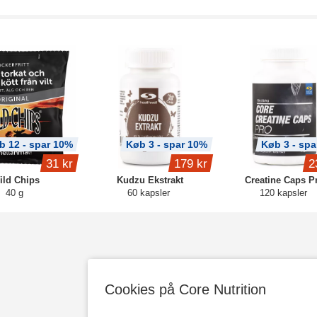
b 12 - spar 10%
Køb 3 - spar 10%
Køb 3 - spa
31 kr
179 kr
2
ild Chips
Kudzu Ekstrakt
Creatine Caps P
40 g
60 kapsler
120 kapsler
Cookies på Core Nutrition