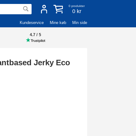
0
produkter
0 kr
Kundeservice
Mine køb
Min side
4.7 / 5
antbased Jerky Eco