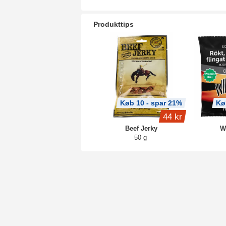
Produkttips
Køb 10 - spar 21%
Kø
44 kr
Beef Jerky
W
50 g