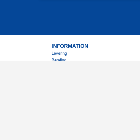
INFORMATION
Levering
Betaling
Returnering
Betingelser
Kundeklub
Studierabat
nyhedsbrev?