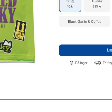
30 g
10-pak
40 kr
395 kr
Black Garlic & Coffee
På lager
Fri fr