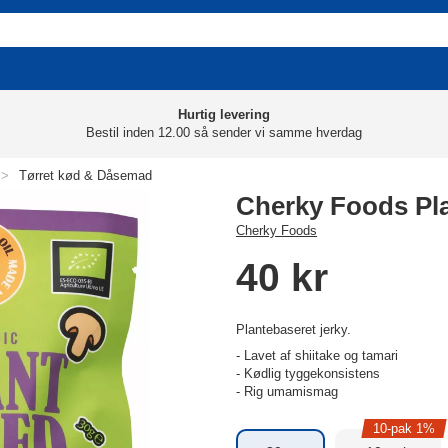
Hurtig levering
Bestil inden 12.00 så sender vi samme hverdag
>
Tørret kød & Dåsemad
Cherky Foods Pl
Cherky Foods
40 kr
Plantebaseret jerky.
- Lavet af shiitake og tamari
- Kødlig tyggekonsistens
- Rig umamismag
10-pak 1%