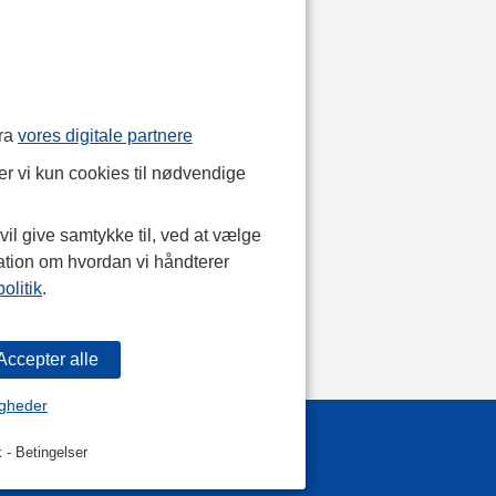
fra
vores digitale partnere
r vi kun cookies til nødvendige
il give samtykke til, ved at vælge
ation om hvordan vi håndterer
olitik
.
igheder
k
-
Betingelser