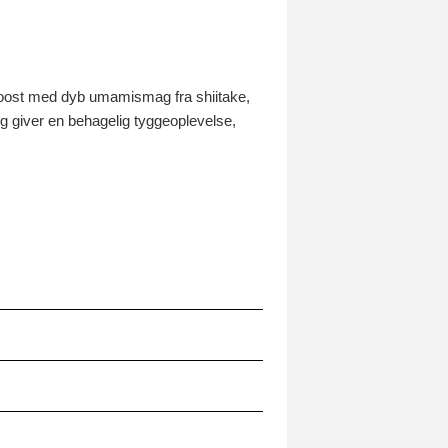
boost med dyb umamismag fra shiitake,
og giver en behagelig tyggeoplevelse,