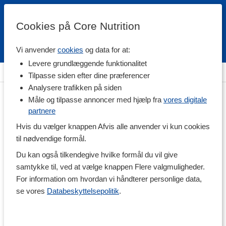
Cookies på Core Nutrition
Vi anvender
cookies
og data for at:
Fri fragt over 500 kr
4.7 / 5
Levere grundlæggende funktionalitet
Hjem
>
Helse
>
Kollagen
Tilpasse siden efter dine præferencer
Analysere trafikken på siden
Måle og tilpasse annoncer med hjælp fra
vores digitale
partnere
Hvis du vælger knappen Afvis alle anvender vi kun cookies
til nødvendige formål.
Du kan også tilkendegive hvilke formål du vil give
samtykke til, ved at vælge knappen Flere valgmuligheder.
For information om hvordan vi håndterer personlige data,
se vores
Databeskyttelsepolitik
.