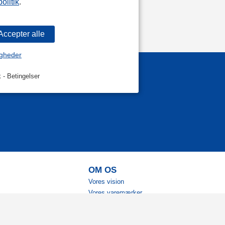
olitik
.
igheder
k
-
Betingelser
OM OS
Vores vision
Vores varemærker
Vores historie
Tilgængelighed