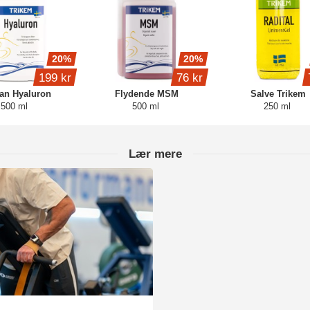
20%
20%
199 kr
76 kr
n Hyaluron
Flydende MSM
Salve Trikem
500 ml
500 ml
250 ml
Lær mere