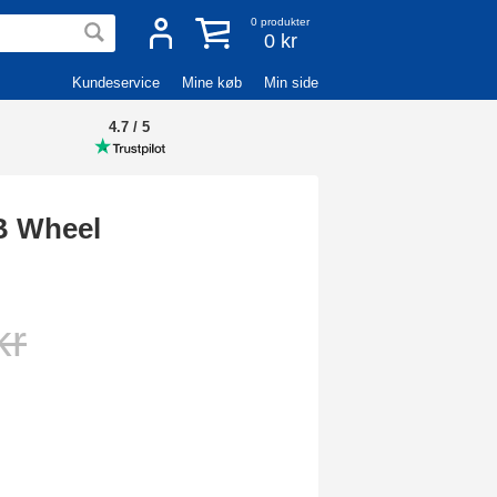
0
produkter
0 kr
Kundeservice
Mine køb
Min side
4.7 / 5
B Wheel
kr