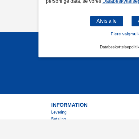
personlige data, se vores
Databeskyttelsep
Flere valgmul
Databeskyttelsepoliti
INFORMATION
Levering
Betaling
Returnering
Betingelser