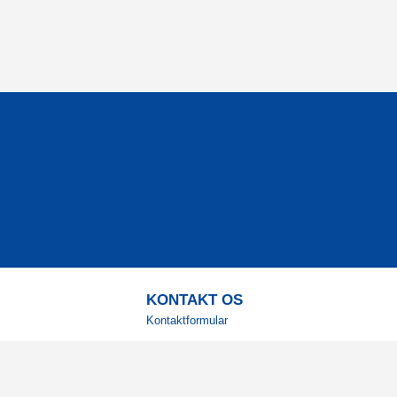
KONTAKT OS
Kontaktformular
TELEFON
+4578730595
Hverdage: 9-12