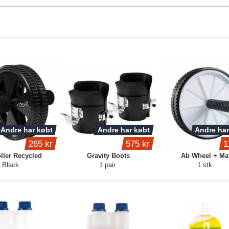
Andre har købt
Andre har købt
Andre har
265 kr
575 kr
1
ller Recycled
Gravity Boots
Ab Wheel + Ma
Black
1 pair
1 stk