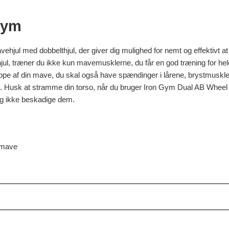
Gym
ehjul med dobbelthjul, der giver dig mulighed for nemt og effektivt
ul, træner du ikke kun mavemusklerne, du får en god træning for hel
slappe af din mave, du skal også have spændinger i lårene, brystmuskle
. Husk at stramme din torso, når du bruger Iron Gym Dual AB Wheel f
g ikke beskadige dem.
 mave