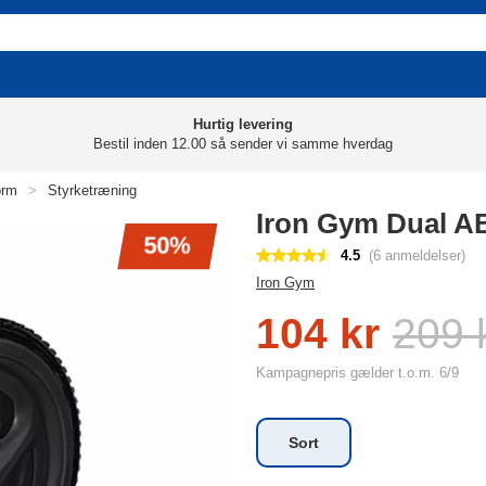
Hurtig levering
Bestil inden 12.00 så sender vi samme hverdag
orm
>
Styrketræning
Iron Gym Dual A
50%
4.5
(6 anmeldelser)
Iron Gym
104 kr
209 
Kampagnepris gælder t.o.m. 6/9
Sort