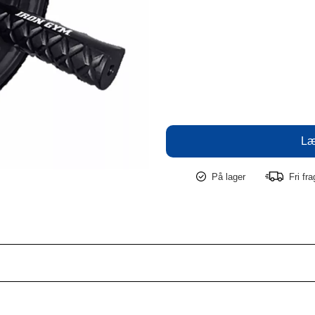
På lager
Fri fr