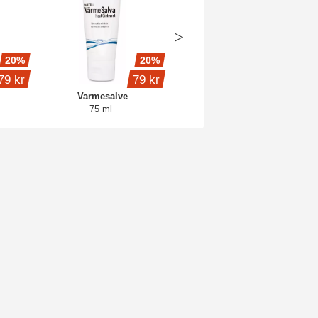
20%
20%
20%
79 kr
79 kr
119 kr
Varmesalve
Tiamin til heste
75 ml
500 g