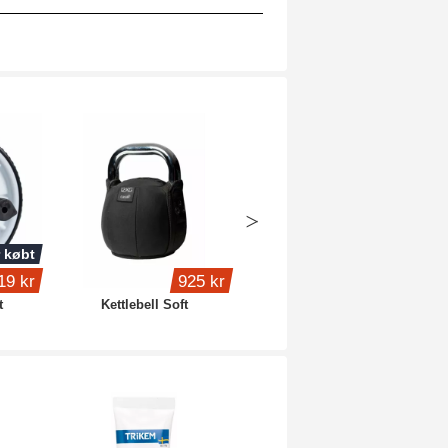
 købt
19 kr
925 kr
569 kr
t
Kettlebell Soft
Træningsmåtte 7 mm
Black