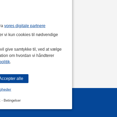
fra
vores digitale partnere
r vi kun cookies til nødvendige
il give samtykke til, ved at vælge
ation om hvordan vi håndterer
olitik
.
igheder
k
-
Betingelser