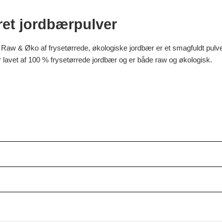
ret jordbærpulver
w & Øko af frysetørrede, økologiske jordbær er et smagfuldt pulver til
 er lavet af 100 % frysetørrede jordbær og er både raw og økologisk.