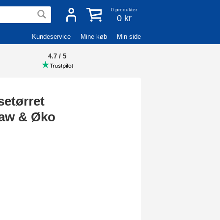
0
produkter
0 kr
Kundeservice
Mine køb
Min side
4.7 / 5
setørret
aw & Øko