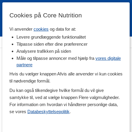
Cookies på Core Nutrition
Vi anvender
cookies
og data for at:
Fri fragt over 500 kr
4.7 / 5
Levere grundlæggende funktionalitet
Hjem
>
Helse
>
Hjernens sundhed
Tilpasse siden efter dine præferencer
Analysere trafikken på siden
Måle og tilpasse annoncer med hjælp fra
vores digitale
partnere
Hvis du vælger knappen Afvis alle anvender vi kun cookies
til nødvendige formål.
Du kan også tilkendegive hvilke formål du vil give
samtykke til, ved at vælge knappen Flere valgmuligheder.
For information om hvordan vi håndterer personlige data,
se vores
Databeskyttelsepolitik
.