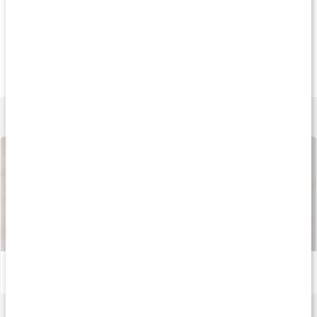
Andre har købt
Køb 3 - spar 11%
20
235 kr
245 kr
164 k
Brain Boost Premium
Brain Premium
Extreme Focus
60 kapsler
60 kapsler
60 kapsler
Lær mere
Sådan fremstilles vores kapsler og tabletter
Læs artikel