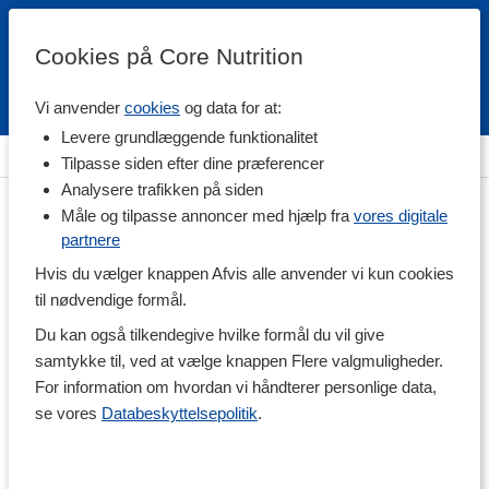
Cookies på Core Nutrition
Vi anvender
cookies
og data for at:
Fri fragt over 500 kr
4.7 / 5
Levere grundlæggende funktionalitet
Hjem
>
Helse
>
Kosttilskud til Hende
Tilpasse siden efter dine præferencer
Analysere trafikken på siden
Måle og tilpasse annoncer med hjælp fra
vores digitale
partnere
Hvis du vælger knappen Afvis alle anvender vi kun cookies
til nødvendige formål.
Du kan også tilkendegive hvilke formål du vil give
samtykke til, ved at vælge knappen Flere valgmuligheder.
For information om hvordan vi håndterer personlige data,
se vores
Databeskyttelsepolitik
.