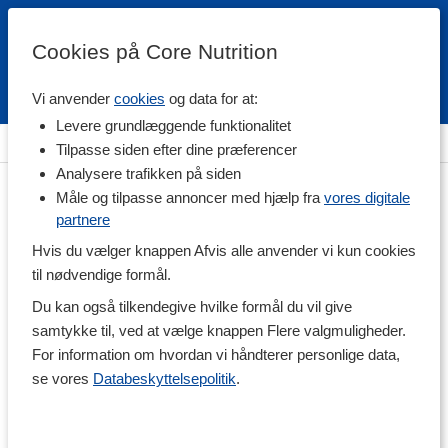
Cookies på Core Nutrition
Vi anvender
cookies
og data for at:
Fri fragt over 500 kr
4.7 / 5
Levere grundlæggende funktionalitet
Hjem
>
Helse
>
Ledproblemer
>
Liniment & Muskelsalve
Tilpasse siden efter dine præferencer
Analysere trafikken på siden
Måle og tilpasse annoncer med hjælp fra
vores digitale
partnere
Hvis du vælger knappen Afvis alle anvender vi kun cookies
til nødvendige formål.
Du kan også tilkendegive hvilke formål du vil give
samtykke til, ved at vælge knappen Flere valgmuligheder.
For information om hvordan vi håndterer personlige data,
se vores
Databeskyttelsepolitik
.