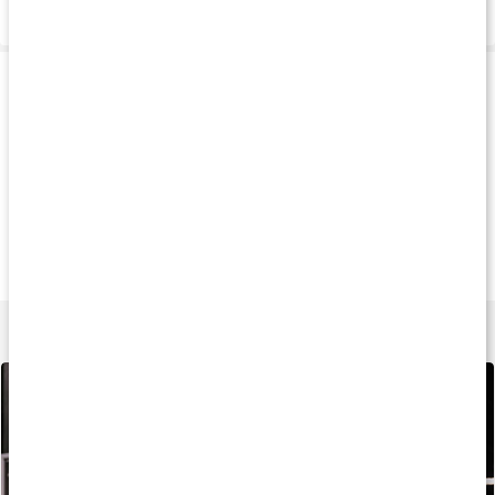
Levering og betaling
Produkttips
Andre har købt
Andre har købt
Andre har køb
105 kr
59 kr
59 k
Linnex Stick
Tiger Balsam Hvid
Tiger Balsam Rø
50 g
19 g
19 g
Lær mere