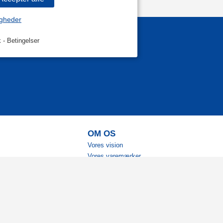
igheder
k
-
Betingelser
OM OS
Vores vision
Vores varemærker
Vores historie
Tilgængelighed
Ambassadører
Bliv affiliate