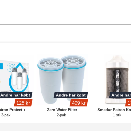
Andre har købt
Andre har købt
Andre har
125 kr
409 kr
1
atron Protect +
Zero Water Filter
Smedur Patron K
3-pak
2-pak
1 stk