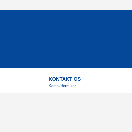
KONTAKT OS
Kontaktformular
TELEFON
+4578730595
Hverdage: 9-12
E-MAIL
info@corenutrition.dk
MIN SIDE