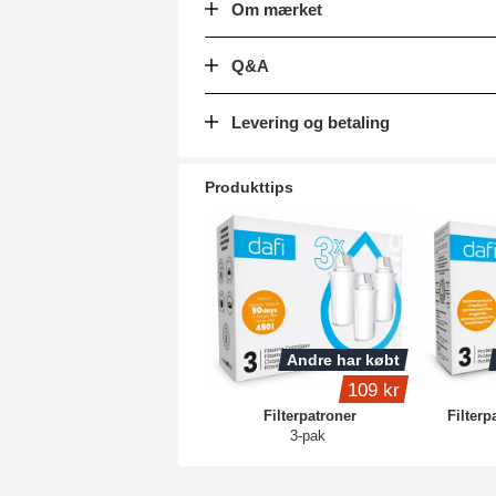
Om mærket
Q&A
Levering og betaling
Produkttips
Andre har købt
109 kr
Filterpatroner
Filterp
3-pak