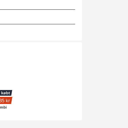
 købt
35 kr
ombi