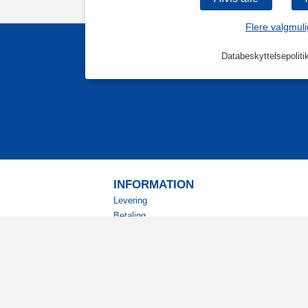
Flere valgmul
Databeskyttelsepoliti
INFORMATION
Levering
Betaling
Returnering
Betingelser
Kundeklub
Studierabat