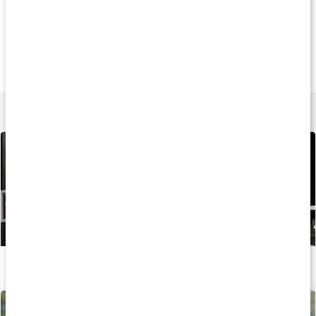
Andre har køb
105 kr
95 kr
89 k
Linnex Stick
Silverlotion
Nypozin Cream
50 g
250 ml Silverlotion
75 ml
Lær mere
Restitution efter træning
Læs artikel