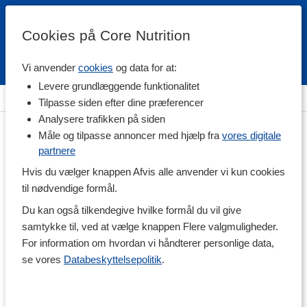
Cookies på Core Nutrition
Vi anvender
cookies
og data for at:
Fri fragt over 500 kr
4.7 / 5
Levere grundlæggende funktionalitet
Hjem
>
Helse
>
Ledproblemer
>
Liniment & Muskelsalve
Tilpasse siden efter dine præferencer
Analysere trafikken på siden
Måle og tilpasse annoncer med hjælp fra
vores digitale
partnere
Hvis du vælger knappen Afvis alle anvender vi kun cookies
til nødvendige formål.
Du kan også tilkendegive hvilke formål du vil give
samtykke til, ved at vælge knappen Flere valgmuligheder.
For information om hvordan vi håndterer personlige data,
se vores
Databeskyttelsepolitik
.