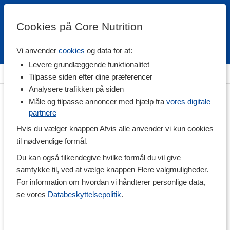
Cookies på Core Nutrition
Vi anvender
cookies
og data for at:
Fri fragt over 500 kr
4.7 / 5
Levere grundlæggende funktionalitet
Hjem
>
Helse
>
Mave & Tarm
>
Forstoppelse og Fiber
Tilpasse siden efter dine præferencer
Analysere trafikken på siden
Måle og tilpasse annoncer med hjælp fra
vores digitale
partnere
Hvis du vælger knappen Afvis alle anvender vi kun cookies
til nødvendige formål.
Du kan også tilkendegive hvilke formål du vil give
samtykke til, ved at vælge knappen Flere valgmuligheder.
For information om hvordan vi håndterer personlige data,
se vores
Databeskyttelsepolitik
.