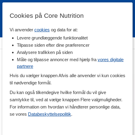
Cookies på Core Nutrition
Vi anvender
cookies
og data for at:
Fri fragt over 500 kr
4.7 / 5
Levere grundlæggende funktionalitet
Hjem
>
Helse
>
Forkølelse
Tilpasse siden efter dine præferencer
Analysere trafikken på siden
Måle og tilpasse annoncer med hjælp fra
vores digitale
partnere
Hvis du vælger knappen Afvis alle anvender vi kun cookies
til nødvendige formål.
Du kan også tilkendegive hvilke formål du vil give
samtykke til, ved at vælge knappen Flere valgmuligheder.
For information om hvordan vi håndterer personlige data,
se vores
Databeskyttelsepolitik
.