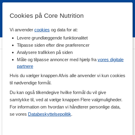
Cookies på Core Nutrition
Vi anvender
cookies
og data for at:
Fri fragt over 500 kr
4.7 / 5
Levere grundlæggende funktionalitet
Hjem
>
Helse
>
Mave & Tarm
>
Fordøjelse og enzymer
Tilpasse siden efter dine præferencer
Analysere trafikken på siden
Måle og tilpasse annoncer med hjælp fra
vores digitale
partnere
Hvis du vælger knappen Afvis alle anvender vi kun cookies
til nødvendige formål.
Du kan også tilkendegive hvilke formål du vil give
samtykke til, ved at vælge knappen Flere valgmuligheder.
For information om hvordan vi håndterer personlige data,
se vores
Databeskyttelsepolitik
.