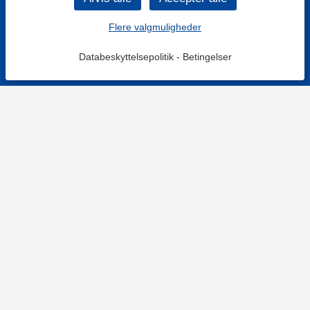
Flere valgmuligheder
Databeskyttelsepolitik
-
Betingelser
KONTAKT OS
Kontaktformular
TELEFON
+4578730595