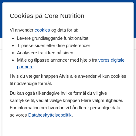
Cookies på Core Nutrition
Vi anvender
cookies
og data for at:
Fri fragt over 500 kr
4.7 / 5
Levere grundlæggende funktionalitet
Hjem
>
Helse
>
Mave & Tarm
>
Fordøjelse og enzymer
Tilpasse siden efter dine præferencer
Analysere trafikken på siden
Måle og tilpasse annoncer med hjælp fra
vores digitale
partnere
Hvis du vælger knappen Afvis alle anvender vi kun cookies
til nødvendige formål.
Du kan også tilkendegive hvilke formål du vil give
samtykke til, ved at vælge knappen Flere valgmuligheder.
For information om hvordan vi håndterer personlige data,
se vores
Databeskyttelsepolitik
.