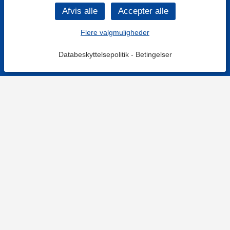
Flere valgmuligheder
Databeskyttelsepolitik
-
Betingelser
KONTAKT OS
Kontaktformular
TELEFON
+4578730595