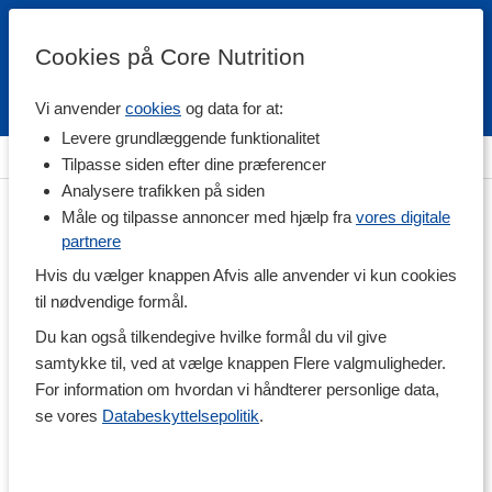
Cookies på Core Nutrition
Vi anvender
cookies
og data for at:
Fri fragt over 500 kr
4.7 / 5
Levere grundlæggende funktionalitet
Hjem
>
Helse
>
Urinveje & Slimhinder
Tilpasse siden efter dine præferencer
Analysere trafikken på siden
Måle og tilpasse annoncer med hjælp fra
vores digitale
partnere
Hvis du vælger knappen Afvis alle anvender vi kun cookies
til nødvendige formål.
Du kan også tilkendegive hvilke formål du vil give
samtykke til, ved at vælge knappen Flere valgmuligheder.
For information om hvordan vi håndterer personlige data,
se vores
Databeskyttelsepolitik
.