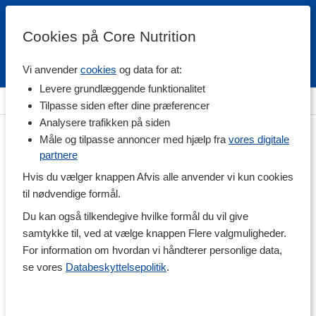
Cookies på Core Nutrition
Vi anvender
cookies
og data for at:
Fri fragt over 500 kr
4.7 / 5
Levere grundlæggende funktionalitet
Hjem
>
Kropspleje & Hygiejne
>
Hårpleje
>
Balsam
Tilpasse siden efter dine præferencer
Analysere trafikken på siden
Måle og tilpasse annoncer med hjælp fra
vores digitale
partnere
Hvis du vælger knappen Afvis alle anvender vi kun cookies
til nødvendige formål.
Du kan også tilkendegive hvilke formål du vil give
samtykke til, ved at vælge knappen Flere valgmuligheder.
For information om hvordan vi håndterer personlige data,
se vores
Databeskyttelsepolitik
.