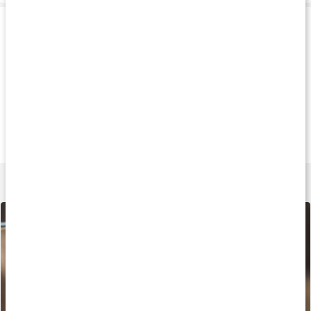
Produkttips
Køb 3 - spar 10%
Andre har købt
Andre har køb
229 kr
115 kr
50 k
Wonderful Hair
Hårkur
Urtekram Shamp
90 kapsler
200 ml
250 ml
Lær mere