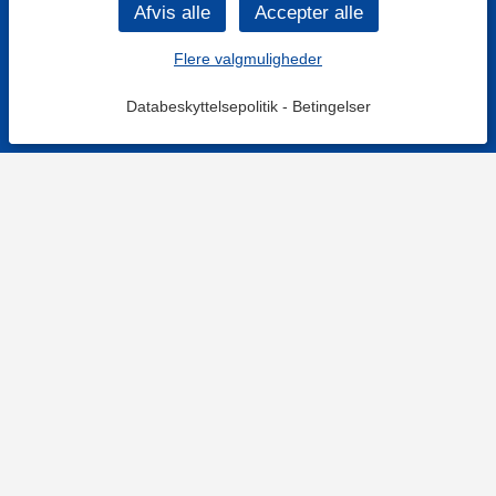
Flere valgmuligheder
Databeskyttelsepolitik
-
Betingelser
KONTAKT OS
Kontaktformular
TELEFON
+4578730595