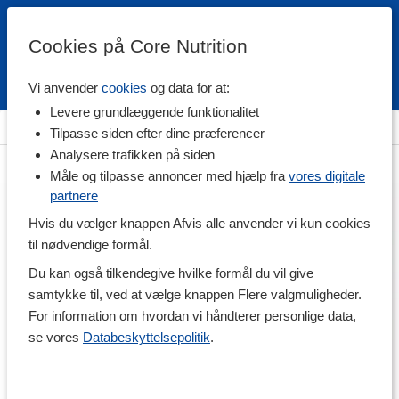
Cookies på Core Nutrition
Vi anvender
cookies
og data for at:
Fri fragt over 500 kr
4.7 / 5
Levere grundlæggende funktionalitet
Hjem
>
Helse
>
Fokus & Koncentration
Tilpasse siden efter dine præferencer
Analysere trafikken på siden
Måle og tilpasse annoncer med hjælp fra
vores digitale
partnere
Hvis du vælger knappen Afvis alle anvender vi kun cookies
til nødvendige formål.
Du kan også tilkendegive hvilke formål du vil give
samtykke til, ved at vælge knappen Flere valgmuligheder.
For information om hvordan vi håndterer personlige data,
se vores
Databeskyttelsepolitik
.