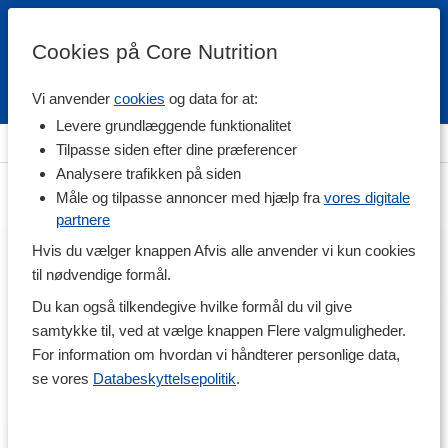
Cookies på Core Nutrition
Vi anvender
cookies
og data for at:
Fri fragt over 500 kr
4.7 / 5
Levere grundlæggende funktionalitet
Hjem
>
Helse
>
Kollagen
Tilpasse siden efter dine præferencer
Analysere trafikken på siden
Måle og tilpasse annoncer med hjælp fra
vores digitale
partnere
Hvis du vælger knappen Afvis alle anvender vi kun cookies
til nødvendige formål.
Du kan også tilkendegive hvilke formål du vil give
samtykke til, ved at vælge knappen Flere valgmuligheder.
For information om hvordan vi håndterer personlige data,
se vores
Databeskyttelsepolitik
.