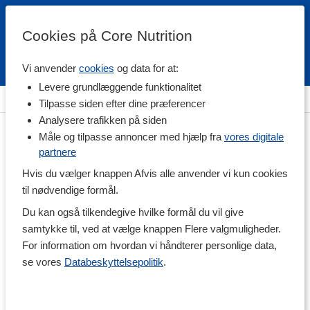
Cookies på Core Nutrition
Vi anvender
cookies
og data for at:
Fri fragt over 500 kr
4.7 / 5
Levere grundlæggende funktionalitet
Hjem
>
Helse
>
Vandrensning
Tilpasse siden efter dine præferencer
Analysere trafikken på siden
Måle og tilpasse annoncer med hjælp fra
vores digitale
partnere
Hvis du vælger knappen Afvis alle anvender vi kun cookies
til nødvendige formål.
Du kan også tilkendegive hvilke formål du vil give
samtykke til, ved at vælge knappen Flere valgmuligheder.
For information om hvordan vi håndterer personlige data,
se vores
Databeskyttelsepolitik
.