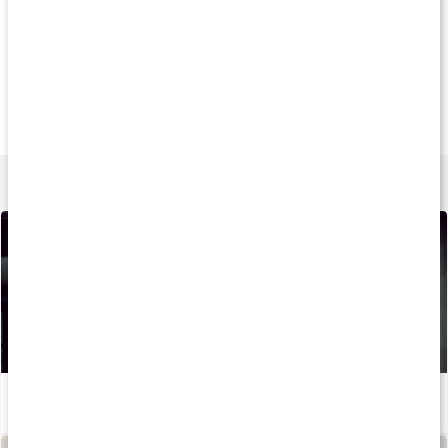
Gave med i købet
Gave med i købe
315 kr
125 kr
175 k
Core Performance
Beet Speed
Core Beet Powe
630 g
60 kapsler
90 kapsler
Lær mere
Sådan kan du booste din løbetræning og restitution med kosttilskud
Læs artikel