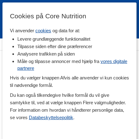
Cookies på Core Nutrition
Vi anvender
cookies
og data for at:
Fri fragt over 500 kr
4.7 / 5
Levere grundlæggende funktionalitet
Hjem
>
Træningstilskud
>
Før Træning
>
Nitrogenoxid
Tilpasse siden efter dine præferencer
Analysere trafikken på siden
Måle og tilpasse annoncer med hjælp fra
vores digitale
partnere
Hvis du vælger knappen Afvis alle anvender vi kun cookies
til nødvendige formål.
Du kan også tilkendegive hvilke formål du vil give
samtykke til, ved at vælge knappen Flere valgmuligheder.
For information om hvordan vi håndterer personlige data,
se vores
Databeskyttelsepolitik
.