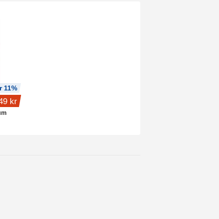
r 11%
49 kr
um