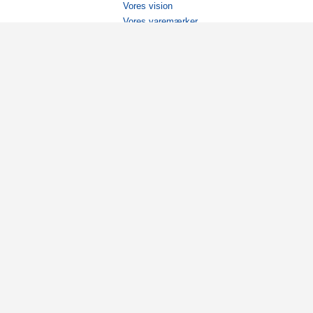
Vores vision
Vores varemærker
Vores historie
Tilgængelighed
Ambassadører
Bliv affiliate