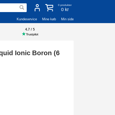
0
produkter
0 kr
Kundeservice
Mine køb
Min side
4.7 / 5
quid Ionic Boron (6