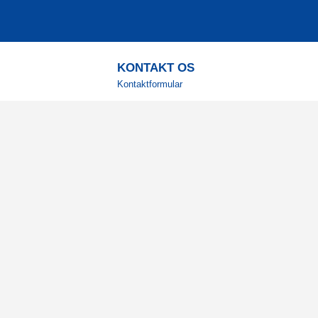
KONTAKT OS
Kontaktformular
TELEFON
+4578730595
Hverdage: 9-12
E-MAIL
info@corenutrition.dk
MIN SIDE
Log ind
Vil du modtage vores 
Registrér din e-mail for at få g
inspiration direkte i din indbakke
Ja tak!