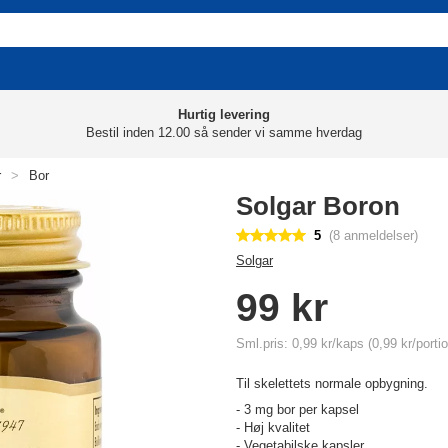
Hurtig levering
Bestil inden 12.00 så sender vi samme hverdag
r
>
Bor
Solgar Boron
5
(8 anmeldelser)
Solgar
99 kr
Sml.pris: 0,99 kr/kaps (0,99 kr/portio
Til skelettets normale opbygning.
- 3 mg bor per kapsel
- Høj kvalitet
- Vegetabilske kapsler