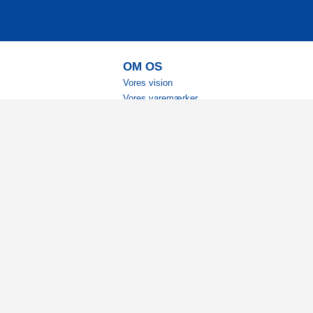
OM OS
Vores vision
Vores varemærker
Vores historie
Tilgængelighed
Ambassadører
Bliv affiliate