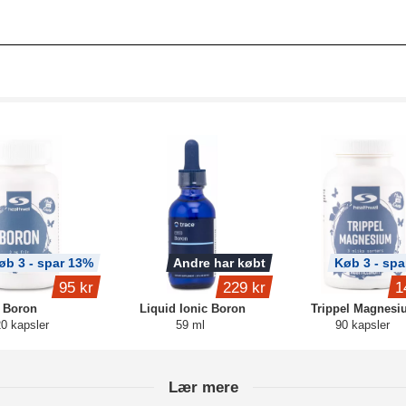
øb 3 - spar 13%
Andre har købt
Køb 3 - spa
95 kr
229 kr
1
Boron
Liquid Ionic Boron
Trippel Magnesi
0 kapsler
59 ml
90 kapsler
Lær mere