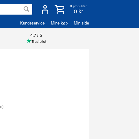
0
produkter
0 kr
Kundeservice
Mine køb
Min side
4.7 / 5
n)