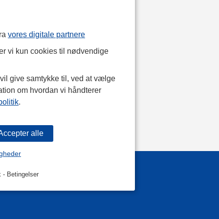
fra
vores digitale partnere
r vi kun cookies til nødvendige
il give samtykke til, ved at vælge
ation om hvordan vi håndterer
olitik
.
igheder
k
-
Betingelser