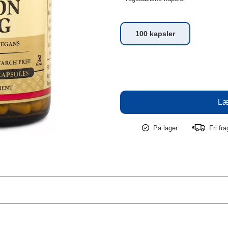
100 kapsler
På lager
Fri fr