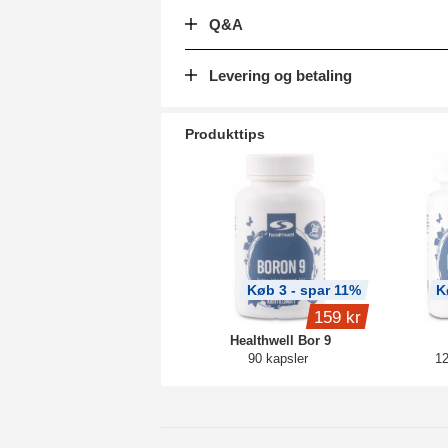
Q&A
Levering og betaling
Produkttips
Køb 3 - spar 11%
K
159 kr
Healthwell Bor 9
90 kapsler
12