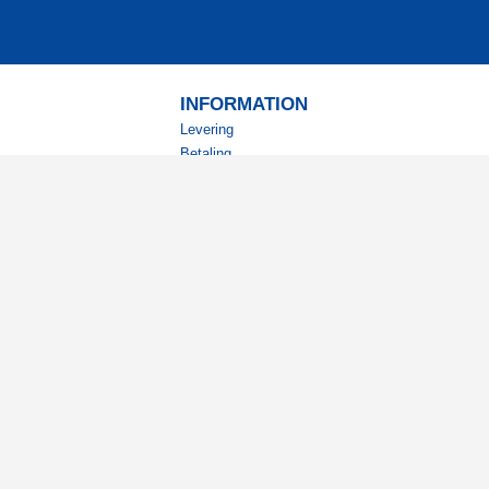
INFORMATION
Levering
Betaling
Returnering
Betingelser
Kundeklub
Studierabat
nyhedsbrev?
ode tilbud og spændende
.