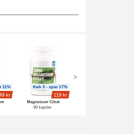
r 11%
Køb 3 - spar 17%
Køb 3 - spar 11%
49 kr
119 kr
245 kr
um
Magnesium Citrat
Hyaluronsyre 250
90 kapsler
90 kapsler