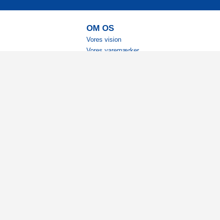
OM OS
Vores vision
Vores varemærker
Vores historie
Tilgængelighed
Ambassadører
Bliv affiliate