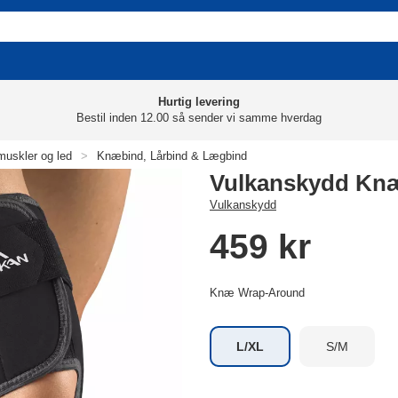
Hurtig levering
Bestil inden 12.00 så sender vi samme hverdag
 muskler og led
>
Knæbind, Lårbind & Lægbind
Vulkanskydd Kn
Vulkanskydd
459 kr
Knæ Wrap-Around
L/XL
S/M