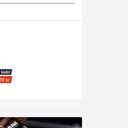
 købt
89 kr