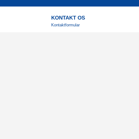
KONTAKT OS
Kontaktformular
TELEFON
+4578730595
Hverdage: 9-12
E-MAIL
info@corenutrition.dk
MIN SIDE
Log ind
Vil du modtage vores 
Registrér din e-mail for at få g
inspiration direkte i din indbakke
Ja tak!