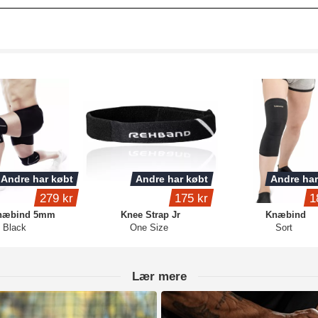
Andre har købt
Andre har købt
Andre har
279 kr
175 kr
1
næbind 5mm
Knee Strap Jr
Knæbind
Black
One Size
Sort
Lær mere