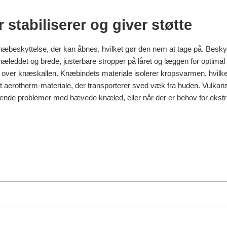
stabiliserer og giver støtte
eskyttelse, der kan åbnes, hvilket gør den nem at tage på. Beskytt
næleddet og brede, justerbare stropper på låret og læggen for optimal 
ket over knæskallen. Knæbindets materiale isolerer kropsvarmen, hvilket
ødt aerotherm-materiale, der transporterer sved væk fra huden. Vul
evendende problemer med hævede knæled, eller når der er behov for ekstr