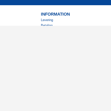
INFORMATION
Levering
Betaling
Returnering
Betingelser
Kundeklub
Studierabat
nyhedsbrev?
ode tilbud og spændende
.