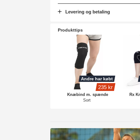
Levering og betaling
Produkttips
Andre har købt
235 kr
Knæbind m. spænde
Rx K
Sort