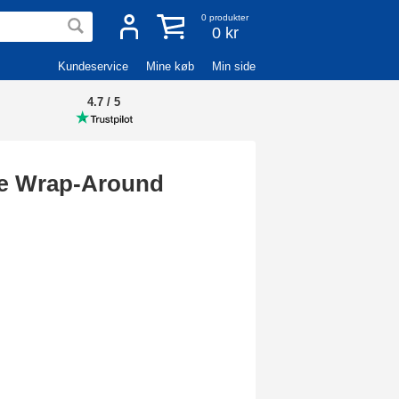
0
produkter
0 kr
Kundeservice
Mine køb
Min side
4.7 / 5
æ Wrap-Around