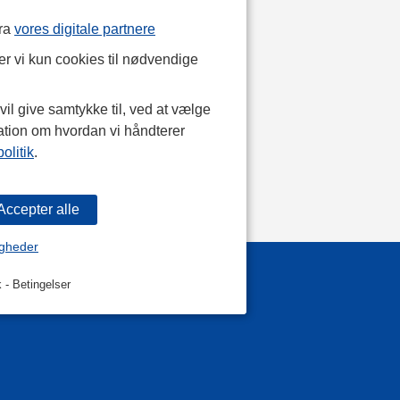
fra
vores digitale partnere
r vi kun cookies til nødvendige
il give samtykke til, ved at vælge
ation om hvordan vi håndterer
olitik
.
igheder
k
-
Betingelser