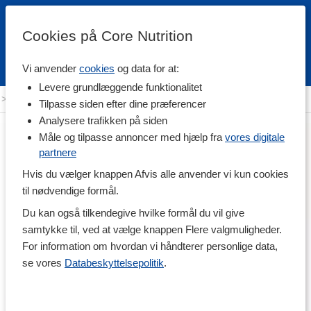
Cookies på Core Nutrition
Vi anvender
cookies
og data for at:
Fri fragt over 500 kr
4.7 / 5
Levere grundlæggende funktionalitet
>
Fødevarer
>
Til Spisekammeret
>
Tørret kød & Dåsemad
Tilpasse siden efter dine præferencer
Analysere trafikken på siden
Måle og tilpasse annoncer med hjælp fra
vores digitale
partnere
Hvis du vælger knappen Afvis alle anvender vi kun cookies
til nødvendige formål.
Du kan også tilkendegive hvilke formål du vil give
samtykke til, ved at vælge knappen Flere valgmuligheder.
For information om hvordan vi håndterer personlige data,
se vores
Databeskyttelsepolitik
.