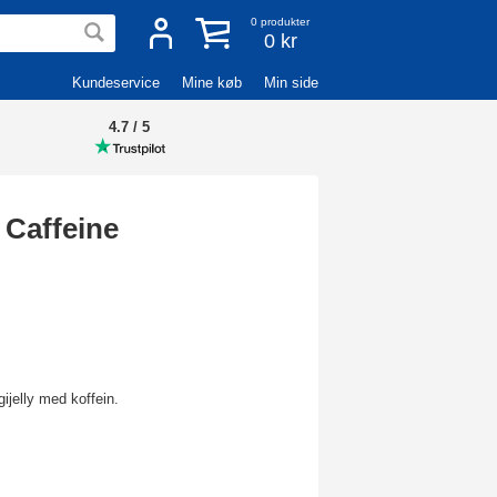
0
produkter
0 kr
Kundeservice
Mine køb
Min side
4.7 / 5
 Caffeine
gijelly med koffein.