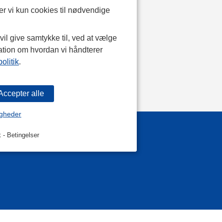
r vi kun cookies til nødvendige
il give samtykke til, ved at vælge
ation om hvordan vi håndterer
olitik
.
igheder
k
-
Betingelser