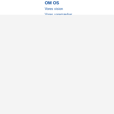
OM OS
Vores vision
Vores varemærker
Vores historie
Tilgængelighed
Ambassadører
Bliv affiliate