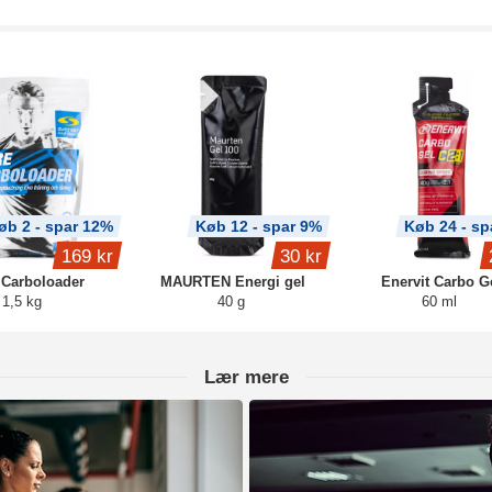
øb 2 - spar 12%
Køb 12 - spar 9%
Køb 24 - sp
169 kr
30 kr
 Carboloader
MAURTEN Energi gel
Enervit Carbo G
1,5 kg
40 g
60 ml
Lær mere