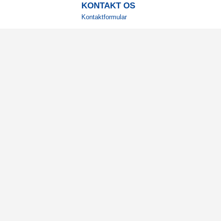
KONTAKT OS
Kontaktformular
TELEFON
+4578730595
Hverdage: 9-12
E-MAIL
info@corenutrition.dk
MIN SIDE
Log ind
Vil du modtage vores 
Registrér din e-mail for at få g
inspiration direkte i din indbakke
Ja tak!