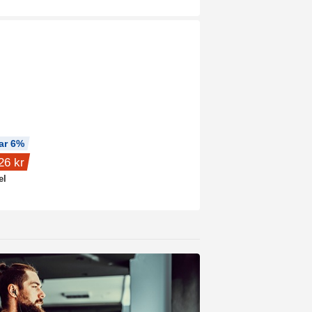
ar 6%
26 kr
el