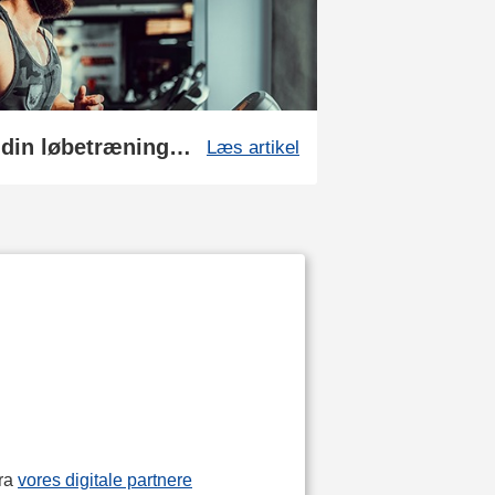
Sådan kan du booste din løbetræning og restitution med kosttilskud
Læs artikel
fra
vores digitale partnere