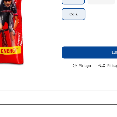
Cola
På lager
Fri fr