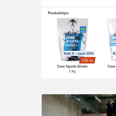
Produkttips
Køb 3 - spar 10%
K
195 kr
Core Sports Drink+
Core
1 kg