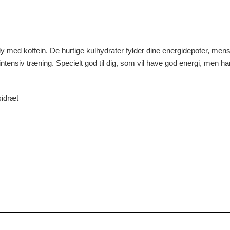
lly med koffein. De hurtige kulhydrater fylder dine energidepoter, men
r intensiv træning. Specielt god til dig, som vil have god energi, men
sidræt