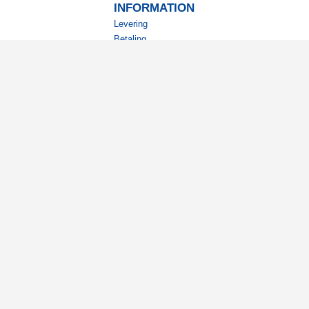
INFORMATION
Levering
Betaling
Returnering
Betingelser
Kundeklub
Studierabat
nyhedsbrev?
ode tilbud og spændende
.