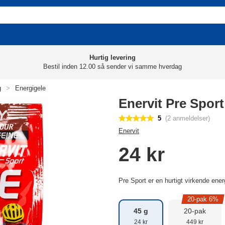
Hurtig levering
Bestil inden 12.00 så sender vi samme hverdag
g
>
Energigele
Enervit Pre Sport
5
(2 anmeldelser)
Enervit
24 kr
Pre Sport er en hurtigt virkende ener
20-pak 6%
45 g
20-pak
24 kr
449 kr