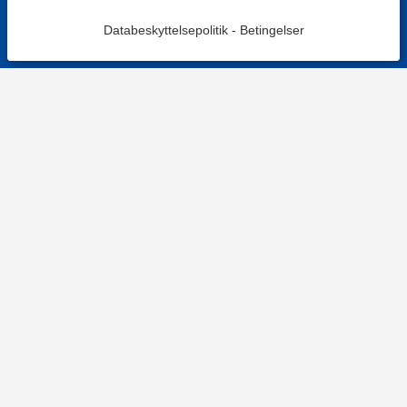
Databeskyttelsepolitik
-
Betingelser
KONTAKT OS
Kontaktformular
TELEFON
+4578730595
Hverdage: 9-12
E-MAIL