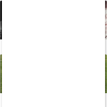
Sådan opnår du fitnessformen med den rette kost og træning
Læs artikel
Udendørstræning - inspirerende træningsplan
Læs artikel