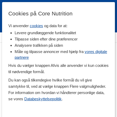
Cookies på Core Nutrition
Vi anvender
cookies
og data for at:
Fri fragt over 500 kr
4.7 / 5
Levere grundlæggende funktionalitet
Hjem
>
Træningstilskud
>
Før Træning
>
Pre-workout
Tilpasse siden efter dine præferencer
Analysere trafikken på siden
Måle og tilpasse annoncer med hjælp fra
vores digitale
partnere
Hvis du vælger knappen Afvis alle anvender vi kun cookies
til nødvendige formål.
Du kan også tilkendegive hvilke formål du vil give
samtykke til, ved at vælge knappen Flere valgmuligheder.
For information om hvordan vi håndterer personlige data,
se vores
Databeskyttelsepolitik
.