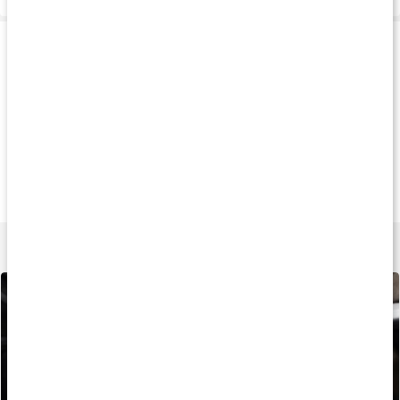
Produkttips
Køb 3 - spar 12%
Køb 3 - spar 10%
Køb 3 - spar 12
215 kr
189 kr
159 k
ALC Caps
Acetyl L-Carnitin
L-carnitin 500
120 kapsler
60 kapsler
60 kapsler
Lær mere