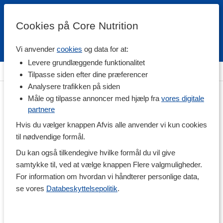
Cookies på Core Nutrition
Vi anvender
cookies
og data for at:
Fri fragt over 500 kr
4.7 / 5
Levere grundlæggende funktionalitet
Hjem
>
Træningstilskud
>
Aminosyrer
>
Carnitin
Tilpasse siden efter dine præferencer
Analysere trafikken på siden
Måle og tilpasse annoncer med hjælp fra
vores digitale
partnere
Hvis du vælger knappen Afvis alle anvender vi kun cookies
til nødvendige formål.
Du kan også tilkendegive hvilke formål du vil give
samtykke til, ved at vælge knappen Flere valgmuligheder.
For information om hvordan vi håndterer personlige data,
se vores
Databeskyttelsepolitik
.