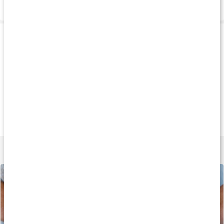
Levering og betaling
Produkttips
Køb 3 - spar 11%
Køb 3 - spar 17%
Køb 3 - spar 10
175 kr
145 kr
179 k
Enzym Balance
Laktase Mave
Probiotic Vital
90 kapsler
90 tabletter
90 kapsler
Lær mere