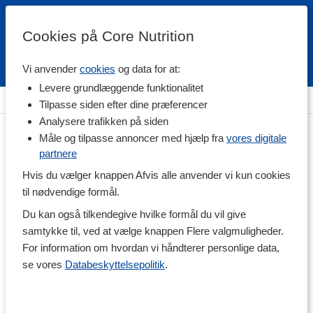
Cookies på Core Nutrition
Vi anvender
cookies
og data for at:
Fri fragt over 500 kr
4.7 / 5
Levere grundlæggende funktionalitet
Hjem
>
Helse
>
Mave & Tarm
>
Fordøjelse og enzymer
Tilpasse siden efter dine præferencer
Analysere trafikken på siden
Måle og tilpasse annoncer med hjælp fra
vores digitale
partnere
Hvis du vælger knappen Afvis alle anvender vi kun cookies
til nødvendige formål.
Du kan også tilkendegive hvilke formål du vil give
samtykke til, ved at vælge knappen Flere valgmuligheder.
For information om hvordan vi håndterer personlige data,
se vores
Databeskyttelsepolitik
.