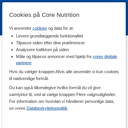
Cookies på Core Nutrition
Vi anvender
cookies
og data for at:
Fri fragt over 500 kr
4.7 / 5
Levere grundlæggende funktionalitet
Hjem
>
Helse
>
Fokus & Koncentration
Tilpasse siden efter dine præferencer
Analysere trafikken på siden
Måle og tilpasse annoncer med hjælp fra
vores digitale
partnere
Hvis du vælger knappen Afvis alle anvender vi kun cookies
til nødvendige formål.
Du kan også tilkendegive hvilke formål du vil give
samtykke til, ved at vælge knappen Flere valgmuligheder.
For information om hvordan vi håndterer personlige data,
se vores
Databeskyttelsepolitik
.