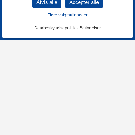
Flere valgmuligheder
Databeskyttelsepolitik
-
Betingelser
KONTAKT OS
Kontaktformular
TELEFON
+4578730595