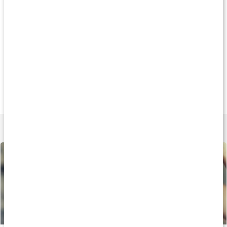
Produkttips
Køb 3 - spar 12%
Køb 3 - spar 11%
Køb 3 - spar 10
139 kr
245 kr
229 k
B5 Pantotensyre
Hyaluronsyre 250
Wonderful Hair
90 kapsler
90 kapsler
90 kapsler
Lær mere