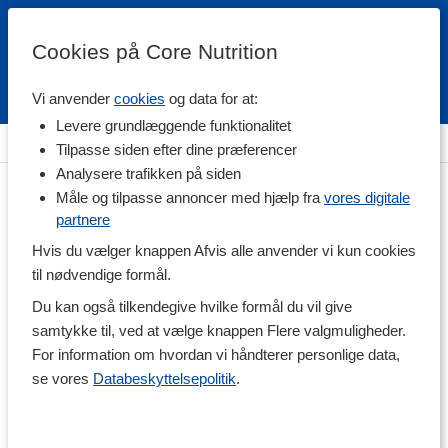
Cookies på Core Nutrition
Vi anvender
cookies
og data for at:
Fri fragt over 500 kr
4.7 / 5
Levere grundlæggende funktionalitet
Hjem
>
Vitaminer & Mineraler
>
Vitaminer
>
B-vitamin
Tilpasse siden efter dine præferencer
Analysere trafikken på siden
Måle og tilpasse annoncer med hjælp fra
vores digitale
partnere
Hvis du vælger knappen Afvis alle anvender vi kun cookies
til nødvendige formål.
Du kan også tilkendegive hvilke formål du vil give
samtykke til, ved at vælge knappen Flere valgmuligheder.
For information om hvordan vi håndterer personlige data,
se vores
Databeskyttelsepolitik
.