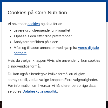
Cookies på Core Nutrition
Vi anvender
cookies
og data for at:
Inspirerende læsning
|
Kost & kosttilskud
|
Træning
|
Opskrifter
Levere grundlæggende funktionalitet
|
Ambassadører
Tilpasse siden efter dine præferencer
Analysere trafikken på siden
Hvornår skal jeg tage mine
Måle og tilpasse annoncer med hjælp fra
vores digitale
partnere
kosttilskud?
Hvis du vælger knappen Afvis alle anvender vi kun cookies
til nødvendige formål.
Kosttilskud har forskellige egenskaber, hvilket gør, at
Du kan også tilkendegive hvilke formål du vil give
de passer til at blive indtaget på forskellige
samtykke til, ved at vælge knappen Flere valgmuligheder.
tidspunkter af døgnet. Hvornår og hvordan du skal
For information om hvordan vi håndterer personlige data,
tage dine kosttilskud, afhænger af, hvilken vitamin
se vores
Databeskyttelsepolitik
.
eller mineral du tager, og hvilke egenskaber de har.