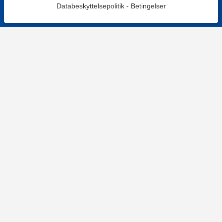
Databeskyttelsepolitik
-
Betingelser
KONTAKT OS
Kontaktformular
TELEFON
+4578730595
Hverdage: 9-12
E-MAIL