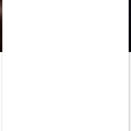
Kosttilskud kan indtages på forskellige tidspunkter af døgnet
afhængigt af deres egenskaber.
Forskellige kosttilskud på forskellige
tidspunkter
For at få den bedste optagelse og effekt af
vitaminer
er det godt
at huske, at der findes fedtopløselige vitaminer og vandopløselige
vitaminer. Fedtopløselige vitaminer som
A
,
D
,
E
og
K
har brug for
fedt for at blive optaget, mens de, der er vandopløselige, såsom
C
og
B
, kan tages på tom mave.
Multivitamin
er godt at tage i