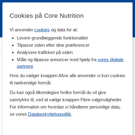
Cookies på Core Nutrition
Vi anvender
cookies
og data for at:
Fri fragt over 500 kr
4.7 / 5
Levere grundlæggende funktionalitet
Hjem
>
Helse
>
Kollagen
Tilpasse siden efter dine præferencer
Analysere trafikken på siden
Måle og tilpasse annoncer med hjælp fra
vores digitale
partnere
Hvis du vælger knappen Afvis alle anvender vi kun cookies
til nødvendige formål.
Du kan også tilkendegive hvilke formål du vil give
samtykke til, ved at vælge knappen Flere valgmuligheder.
For information om hvordan vi håndterer personlige data,
se vores
Databeskyttelsepolitik
.