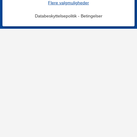
Flere valgmuligheder
Databeskyttelsepolitik
-
Betingelser
KONTAKT OS
Kontaktformular
TELEFON
+4578730595
Hverdage: 9-12