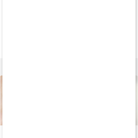
Køb 3 - spar 11%
Køb 3 - spar 10%
Køb 3 - spar 11
189 kr
245 kr
235 k
Collagen Plus
Collagen Beauty
Collagen Skin & Na
90 kapsler
180 g
90 kapsler
Lær mere
Alt hvad du behøver at vide om kollagen
Læs artikel