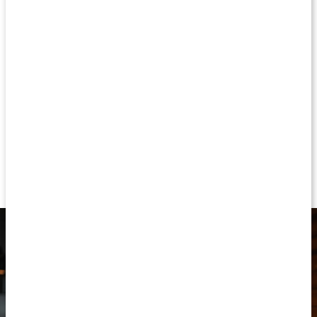
populært i de senere år, og anvendes i mange såkaldte
skønhedstilskud. Kollagen er et naturligt protein, som findes i
kroppens strukturelle opbygning. Det forekommer primært i
støttevæv som hud, knogler og sener, men også i brusk,
muskelvæv, hår og negle. Vores hud består af 70 % kollagen, og
her er funktionen at gøre hudoverfladen fast og stive den af.
Kroppen producerer selv kollagen, men produktionen falder med
årene.
Til hud, brusk og skelet
Kollagen i pulverform
Marin oprindelse