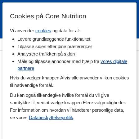
Cookies på Core Nutrition
Vi anvender
cookies
og data for at:
Fri fragt over 500 kr
4.7 / 5
Levere grundlæggende funktionalitet
Hjem
>
Helse
>
Kollagen
Tilpasse siden efter dine præferencer
Analysere trafikken på siden
Måle og tilpasse annoncer med hjælp fra
vores digitale
partnere
Hvis du vælger knappen Afvis alle anvender vi kun cookies
til nødvendige formål.
Du kan også tilkendegive hvilke formål du vil give
samtykke til, ved at vælge knappen Flere valgmuligheder.
For information om hvordan vi håndterer personlige data,
se vores
Databeskyttelsepolitik
.