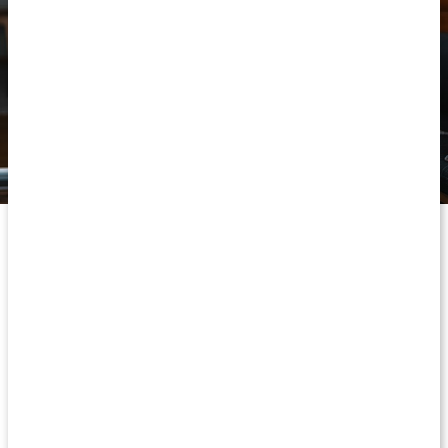
Peptid-kollagen
Kollagenpulveret fra Healthwell indeholder marint kollagen, som
også kaldes peptid-kollagen eller hydrolyseret kollagen.
Biotilgængeligheden af peptid-kollagen anses for at være meget
høj, og som følge af sammensætningen optages det mere
effektivt af kroppen. Kollagenpulveret er altså et hydrolyseret
protein, hvilket betyder at det er spaltet og dermed nemmere for
at få gavn af for kroppen. Kollagen i pulverform er også nemt at